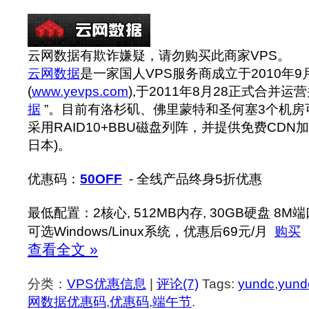
云网数据有欺诈嫌疑，请勿购买此商家VPS。
云网数据
是一家国人VPS服务商成立于2010年9
(
www.
yevps.com
),
于2011年8月28正式合并运
据
”。目前有洛杉矶、佛里蒙特和圣何塞3个机房
采用RAID10+BBU磁盘列阵，并提供免费CDN
日本)。
优惠码：
50OFF
- 全线产品终身5折优惠
最低配置：2核心, 512MB内存, 30GB硬盘 8M端
可选Windows/Linux系统，优惠后69元/月
购买
查看全文 »
分类：
VPS优惠信息
|
评论(7)
Tags:
yundc
,
yun
网数据优惠码
,
优惠码
,
端午节
.