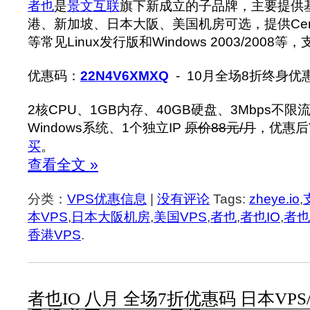
者也
是
景文互联
旗下新成立的子品牌，主要提供基
港、新加坡、日本大阪、美国机房可选，提供CentOS/
等常见Linux发行版和Windows 2003/2008
优惠码：
22N4V6XMXQ
- 10月全场8折终身优
2核CPU、1GB内存、40GB硬盘、3Mbps不限流
Windows系统、1个独立IP
原价88元/月
，优惠后
买
。
查看全文 »
分类：
VPS优惠信息
|
没有评论
Tags:
zheye.io
,
本VPS
,
日本大阪机房
,
美国VPS
,
者也
,
者也IO
,
者也
香港VPS
.
者也IO 八月 全场7折优惠码 日本VPS/香