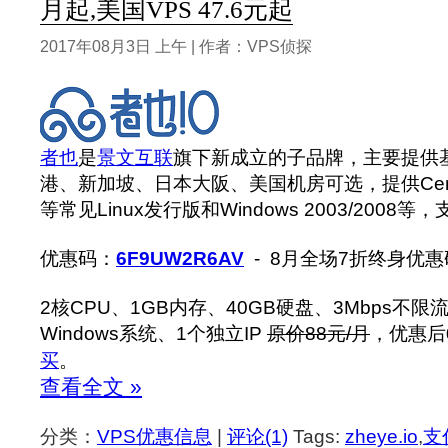
月起,美国VPS 47.6元起
2017年08月3日 上午 | 作者：VPS侦探
者也
是
景文互联
旗下新成立的子品牌，主要提供基
港、新加坡、日本大阪、美国机房可选，提供CentOS/
等常见Linux发行版和Windows 2003/2008
优惠码：
6F9UW2R6AV
- 8月全场7折终身优惠
2核CPU、1GB内存、40GB硬盘、3Mbps不限流
Windows系统、1个独立IP
原价88元/月
，优惠后
买
。
查看全文 »
分类：
VPS优惠信息
|
评论(1)
Tags:
zheye.io
,
支