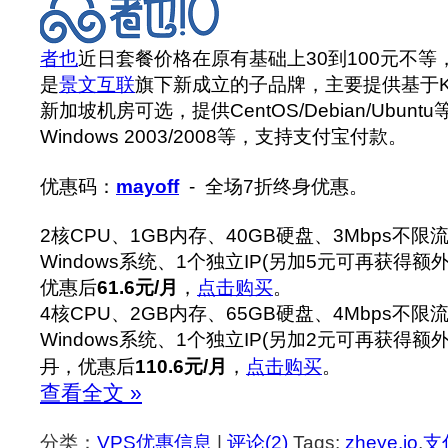
者也
近日套餐价格在原有基础上30到100元不等
是
景文互联
旗下新成立的子品牌，主要提供基于K
新加坡机房可选，提供CentOS/Debian/Ubunt
Windows 2003/2008等，支持支付宝付款。
优惠码：
mayoff
- 全场7折终身优惠。
2核CPU、1GB内存、40GB硬盘、3Mbps不限流
Windows系统、1个独立IP(另加5元可再获得额外
优惠后
61.6元/月
，
点击购买
。
4核CPU、2GB内存、65GB硬盘、4Mbps不限流
Windows系统、1个独立IP(另加2元可再获得额外
月
，优惠后
110.6元/月
，
点击购买
。
查看全文 »
分类：
VPS优惠信息
|
评论(2)
Tags:
zheye.io
,
支