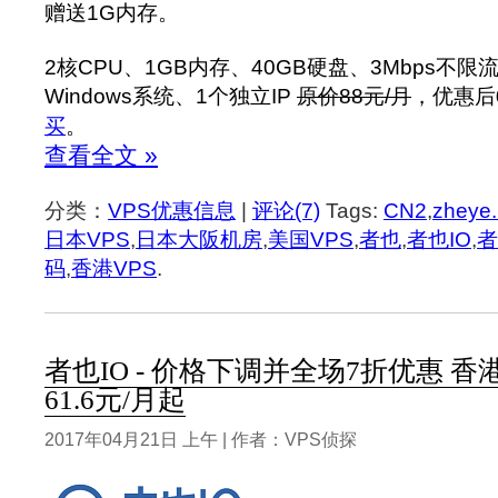
赠送1G内存。
2核CPU、1GB内存、40GB硬盘、3Mbps不限流
Windows系统、1个独立IP
原价88元/月
，优惠后
买
。
查看全文 »
分类：
VPS优惠信息
|
评论(7)
Tags:
CN2
,
zheye.
日本VPS
,
日本大阪机房
,
美国VPS
,
者也
,
者也IO
,
者
码
,
香港VPS
.
者也IO - 价格下调并全场7折优惠 香港
61.6元/月起
2017年04月21日 上午 | 作者：VPS侦探