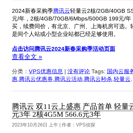
2024新春采购季
腾讯云
轻量云2核/2GB/40GB SSD
元/年，2核/4GB/70GB/6Mbps/500GB 19
买，续费同价，有北京、广州、上海机房可选。
是间个人站或小型企业站都已经足够使用。
点击访问腾讯云2024新春采购季活动页面
查看全文 »
分类：
VPS优惠信息
|
没有评论
Tags:
国内云服
惠
,
腾讯云优惠券
,
腾讯云活动
,
腾讯云秒杀
,
轻量云
.
腾讯云 双11云上盛惠 产品首单 轻量云 2
元3年 2核4G5M 566.6元3年
2023年10月26日 上午 | 作者：VPS侦探