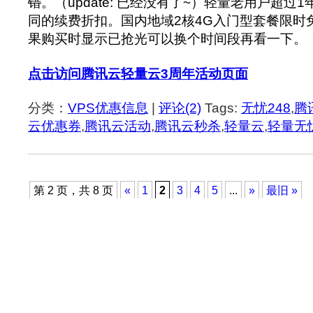
错
。（update: 已经没有了~）轻量老用户超过
同的续费折扣。国内地域2核4G入门型套餐限时
果购买时显示已抢光可以换个时间段再看一下。
点击访问腾讯云轻量云3周年活动页面
分类：
VPS优惠信息
|
评论(2)
Tags:
无忧248
,
腾
云优惠券
,
腾讯云活动
,
腾讯云秒杀
,
轻量云
,
轻量无
第 2 页，共 8 页
«
1
2
3
4
5
...
»
最旧 »