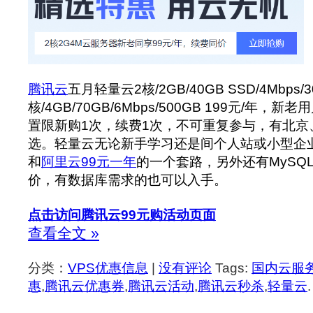
腾讯云
五月轻量云2核/2GB/40GB SSD/4Mbps/3
核/4GB/70GB/6Mbps/500GB 199元/年
置限新购1次，续费1次，不可重复参与，有北京
选。轻量云无论新手学习还是间个人站或小型企
和
阿里云99元一年
的一个套路，另外还有MySQ
价，有数据库需求的也可以入手。
点击访问腾讯云99元购活动页面
查看全文 »
分类：
VPS优惠信息
|
没有评论
Tags:
国内云服
惠
,
腾讯云优惠券
,
腾讯云活动
,
腾讯云秒杀
,
轻量云
.