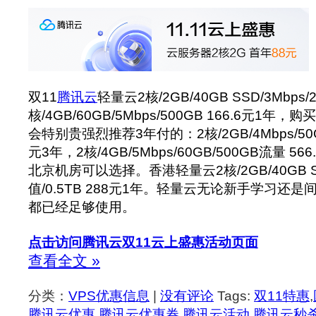
双11
腾讯云
轻量云2核/2GB/40GB SSD/3Mbps/
核/4GB/60GB/5Mbps/500GB 166.6元1
会特别贵强烈推荐3年付的：2核/2GB/4Mbps/50GB
元3年，2核/4GB/5Mbps/60GB/500GB流量 5
北京机房可以选择。香港轻量云2核/2GB/40GB SS
值/0.5TB 288元1年。轻量云无论新手学习还
都已经足够使用。
点击访问腾讯云双11云上盛惠活动页面
查看全文 »
分类：
VPS优惠信息
|
没有评论
Tags:
双11特惠
,
腾讯云优惠
,
腾讯云优惠券
,
腾讯云活动
,
腾讯云秒