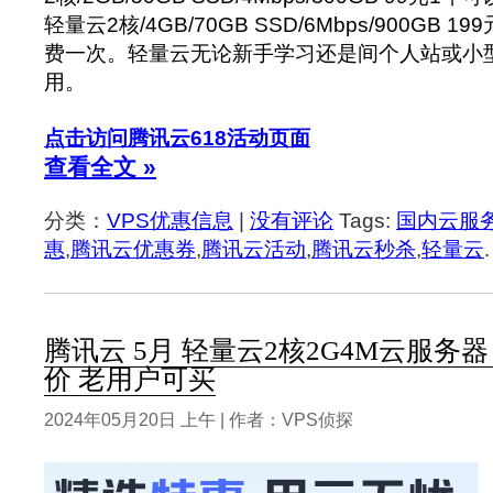
轻量云2核/4GB/70GB SSD/6Mbps/900GB 
费一次。轻量云无论新手学习还是间个人站或小
用。
点击访问腾讯云618活动页面
查看全文 »
分类：
VPS优惠信息
|
没有评论
Tags:
国内云服
惠
,
腾讯云优惠券
,
腾讯云活动
,
腾讯云秒杀
,
轻量云
.
腾讯云 5月 轻量云2核2G4M云服务器
价 老用户可买
2024年05月20日 上午 | 作者：VPS侦探