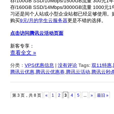
存/100GB SSD/10Mbps/1500GB流量 300元
存/160GB SSD/14Mbps/3000GB流量 10
习还是间个人站或小型企业站都已经足够使用。
购买
9元/月的学生云服务器
更是不错的选择。
点击访问腾讯云活动页面
新客专享：
查看全文 »
分类：
VPS优惠信息
|
没有评论
Tags:
双11特惠
,
腾讯云优惠
,
腾讯云优惠券
,
腾讯云活动
,
腾讯云秒
第 3 页，共 8 页
«
1
2
3
4
5
...
»
最旧 »