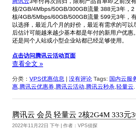
腾讯云
3年付再次回归，限制产品首单即之前没有
核/2GB/4Mbps/50GB/300GB流量 388元3年，2
核/4GB/5Mbps/60GB/500GB流量 599元3
以选择，最近几个月的好价，最近有需求的可以
后估计可能越来越少基本都是年付的新用户优惠
还是间个人站或小型企业站都已经足够使用。
点击访问腾讯云活动页面
查看全文 »
分类：
VPS优惠信息
|
没有评论
Tags:
国内云服
惠
,
腾讯云优惠券
,
腾讯云活动
,
腾讯云秒杀
,
轻量云
.
腾讯云 会员 轻量云 2核2G4M 333元
2022年11月22日 下午 | 作者：VPS侦探