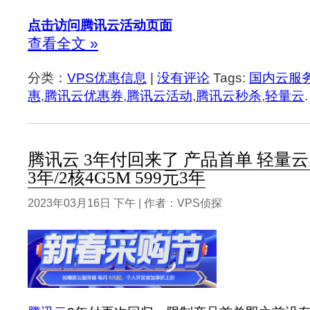
点击访问腾讯云活动页面
查看全文 »
分类：
VPS优惠信息
|
没有评论
Tags:
国内云服
惠
,
腾讯云优惠券
,
腾讯云活动
,
腾讯云秒杀
,
轻量云
.
腾讯云 3年付回来了 产品首单 轻量云 2
3年/2核4G5M 599元3年
2023年03月16日 下午 | 作者：VPS侦探