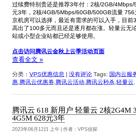
过续费特别贵还是推荐3年付：2核/2GB/4Mbps/50
元3年，2核/4GB/5Mbps/60GB/500GB流量 
京机房可以选择，最近有需求的可以入手，目前
高出了100多元而且还是逐月都在涨。轻量云无
站或小型企业站都已经足够使用。
点击访问腾讯云金秋上云季活动页面
查看全文 »
分类：
VPS优惠信息
|
没有评论
Tags:
国内云服
惠
,
腾讯云优惠券
,
腾讯云活动
,
腾讯云秒杀
,
轻量云
.
腾讯云 618 新用户 轻量云 2核2G4M 
4G5M 628元3年
2023年06月12日 上午 | 作者：VPS侦探