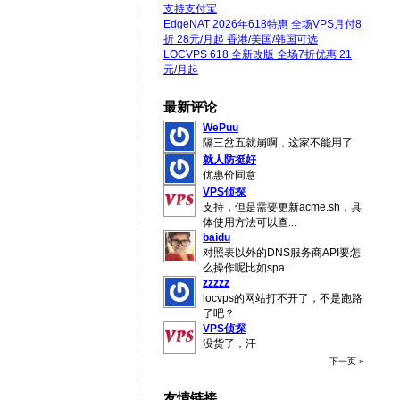
支持支付宝
EdgeNAT 2026年618特惠 全场VPS月付8
折 28元/月起 香港/美国/韩国可选
LOCVPS 618 全新改版 全场7折优惠 21
元/月起
最新评论
WePuu
隔三岔五就崩啊，这家不能用了
就人防挺好
优惠价同意
VPS侦探
支持，但是需要更新acme.sh，具
体使用方法可以查
...
baidu
对照表以外的DNS服务商API要怎
么操作呢比如spa
...
zzzzz
locvps的网站打不开了，不是跑路
了吧？
VPS侦探
没货了，汗
下一页 »
友情链接