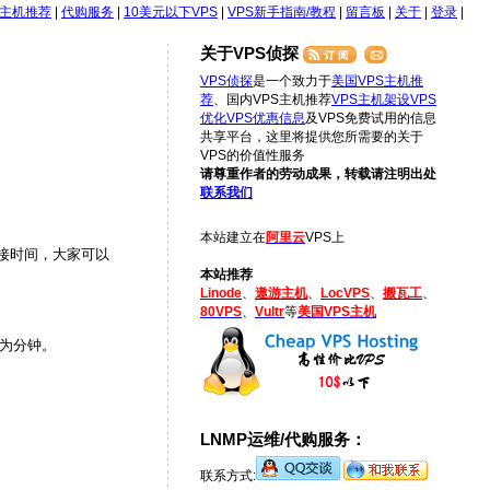
S主机推荐
|
代购服务
|
10美元以下VPS
|
VPS新手指南/教程
|
留言板
|
关于
|
登录
|
关于VPS侦探
VPS侦探
是一个致力于
美国VPS主机推
荐
、国内VPS主机推荐
VPS主机架设
VPS
优化
VPS优惠信息
及VPS免费试用的信息
共享平台，这里将提供您所需要的关于
VPS的价值性服务
请尊重作者的劳动成果，转载请注明出处
联系我们
本站建立在
阿里云
VPS上
连接时间，大家可以
本站推荐
Linode
、
遨游主机
、
LocVPS
、
搬瓦工
、
80VPS
、
Vultr
等
美国VPS主机
单位为分钟。
LNMP运维/代购服务：
联系方式: