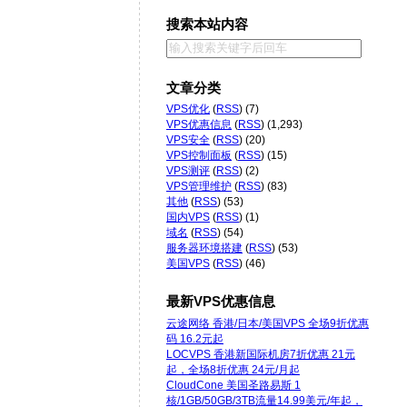
搜索本站内容
文章分类
VPS优化
(
RSS
) (7)
VPS优惠信息
(
RSS
) (1,293)
VPS安全
(
RSS
) (20)
VPS控制面板
(
RSS
) (15)
VPS测评
(
RSS
) (2)
VPS管理维护
(
RSS
) (83)
其他
(
RSS
) (53)
国内VPS
(
RSS
) (1)
域名
(
RSS
) (54)
服务器环境搭建
(
RSS
) (53)
美国VPS
(
RSS
) (46)
最新VPS优惠信息
云途网络 香港/日本/美国VPS 全场9折优惠
码 16.2元起
LOCVPS 香港新国际机房7折优惠 21元
起，全场8折优惠 24元/月起
CloudCone 美国圣路易斯 1
核/1GB/50GB/3TB流量14.99美元/年起，