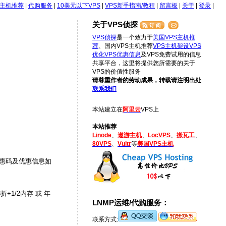
S主机推荐
|
代购服务
|
10美元以下VPS
|
VPS新手指南/教程
|
留言板
|
关于
|
登录
|
关于VPS侦探
VPS侦探
是一个致力于
美国VPS主机推
荐
、国内VPS主机推荐
VPS主机架设
VPS
优化
VPS优惠信息
及VPS免费试用的信息
共享平台，这里将提供您所需要的关于
VPS的价值性服务
请尊重作者的劳动成果，转载请注明出处
联系我们
本站建立在
阿里云
VPS上
本站推荐
Linode
、
遨游主机
、
LocVPS
、
搬瓦工
、
80VPS
、
Vultr
等
美国VPS主机
惠，优惠码及优惠信息如
+1/2内存 或 年
LNMP运维/代购服务：
联系方式: