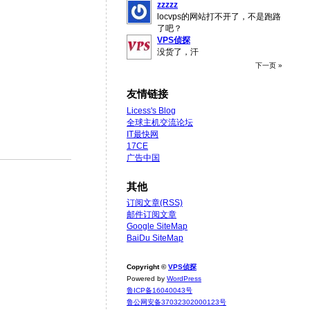
zzzzz
locvps的网站打不开了，不是跑路
了吧？
VPS侦探
没货了，汗
下一页 »
友情链接
Licess's Blog
全球主机交流论坛
IT最快网
17CE
广告中国
其他
订阅文章(RSS)
邮件订阅文章
Google SiteMap
BaiDu SiteMap
Copyright ©
VPS侦探
Powered by
WordPress
鲁ICP备16040043号
鲁公网安备37032302000123号