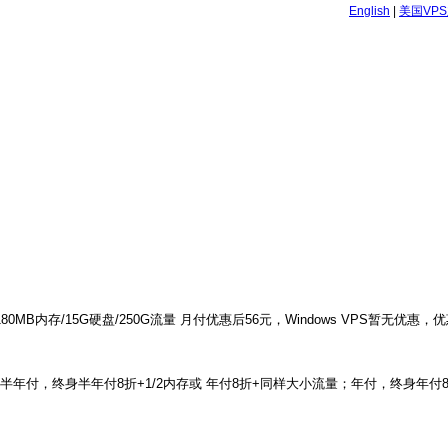
English
|
美国VP
：180MB内存/15G硬盘/250G流量 月付优惠后56元，Windows VPS暂无优
半年付，终身半年付8折+1/2内存或 年付8折+同样大小流量；年付，终身年付8折