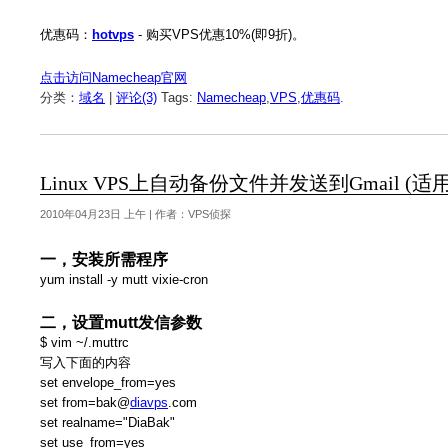
优惠码：
hotvps
- 购买VPS优惠10%(即9折)。
点击访问Namecheap官网
分类：
域名
|
评论(3)
Tags:
Namecheap
,
VPS
,
优惠码
.
Linux VPS上自动备份文件并发送到Gmail (
2010年04月23日 上午 | 作者：VPS侦探
一，安装所需程序
yum install -y mutt vixie-cron
二，设置mutt发信参数
$ vim ~/.muttrc
写入下面的内容
set envelope_from=yes
set from=bak@
diavps
.com
set realname="DiaBak"
set use_from=yes