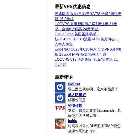
最新VPS优惠信息
云途网络 香港/日本/美国VPS 全场9折优惠
码 16.2元起
LOCVPS 香港新国际机房7折优惠 21元
起，全场8折优惠 24元/月起
CloudCone 美国圣路易斯 1
核/1GB/50GB/3TB流量14.99美元/年起，
支持支付宝
EdgeNAT 2026年618特惠 全场VPS月付8
折 28元/月起 香港/美国/韩国可选
LOCVPS 618 全新改版 全场7折优惠 21
元/月起
最新评论
WePuu
隔三岔五就崩啊，这家不能用了
就人防挺好
优惠价同意
VPS侦探
支持，但是需要更新acme.sh，具
体使用方法可以查
...
baidu
对照表以外的DNS服务商API要怎
么操作呢比如spa
...