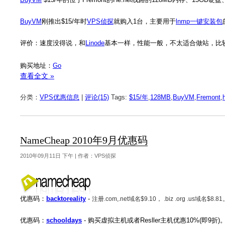
BuyVM
刚推出$15/年时
VPS侦探
就购入1台，主要用于
lnmp一键安装包
评价：速度没得说，和
Linode
基本一样，性能一般，不太适合做站，比
购买地址：
Go
查看全文 »
分类：
VPS优惠信息
|
评论(15)
Tags:
$15/年
,
128MB
,
BuyVM
,
Fremont
,
NameCheap 2010年9月优惠码
2010年09月11日 下午 | 作者：VPS侦探
优惠码：
backtoreality
-
注册.com,.net域名$9.10， .biz .org .us域名$8.8
优惠码：
schooldays
- 购买虚拟主机或者Resller主机优惠10%(即9折)