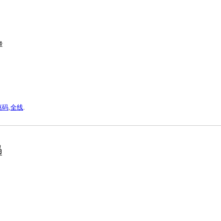
量
惠码
,
全线
.
码