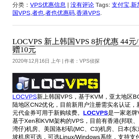
分类：
VPS优惠信息
|
没有评论
Tags:
支付宝
,
新
国VPS
,
者也
,
者也优惠码
,
香港VPS
.
LOCVPS 新上韩国VPS 8折优惠 44
赠10元
2020年12月16日 上午 | 作者：VPS侦探
LOCVPS
新上韩国VPS，基于KVM，亚太地区B
陆地区CN2优化，目前新用户注册需实名认证，新
元代金券可用于新购续费。
LOCVPS
是一家老牌
基于Xen和KVM架构的VPS，目前有香港(邦联
湾仔)机房、美国洛杉矶(MC、C3)机房、日本(
坡机房可选，可选Linux/Windows系统，支