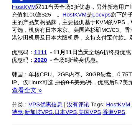
HostKVM
双11当天全场6折优惠，另外新老用户均
充值$100送$25。。
HostKVM
是
Locvps
旗下的子
主的产品架构品牌，主要提供基于KVM的VPS，Win
可选，机房有日本东京、美国洛杉矶MC/C3、香港邦
港沙田机房及日本大阪机房，支持支付宝付款。‍
优惠码：
1111
-
11月11日当天
全场6折终身优惠
优惠码：
2020
- 全场8折终身优惠。
韩国：单核CPU、2GB内存、30GB硬盘、0.75T
IP、仅Linux可选
原价9.5美元/月
，优惠后5.7美
查看全文 »
分类：
VPS优惠信息
|
没有评论
Tags:
HostKVM
,
特惠
,
新加坡VPS
,
日本VPS
,
美国VPS
,
香港VPS
.