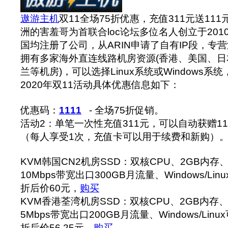
遨游主机
双11全场75折优惠，充值311元送111
洲的害羞哥为首联合loc论坛多位名人创立于20
国均注册了公司，从ARIN申请了自有IP段，专营
拥有多家海外直连线路机房资源(香港、美国、
兰等机房)，可以选择Linux系统或Windows
2020年双11活动具体优惠信息如下：
优惠码：
1111
- 全场75折促销。
活动2：单笔一次性充值311元，可以自动获赠1
（每人享受1次，充值卡可以用于续费和新购）
KVM韩国CN2机房SSD：双核CPU、2GB内存、
10Mbps带宽出口300GB月流量、Windows/Lin
折后价60元，
购买
KVM香港荃湾机房SSD：双核CPU、2GB内存、4
5Mbps带宽出口200GB月流量、Windows/Linu
折后价56.25元，
购买