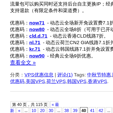
流量包可以购买同时还支持后台自主更换IP；经
支持退款（有限定条件和渠道费）。
优惠码：
now71
- 动态云全场新开免设置费7.1
优惠码：
now80
- 动态云全场8折（可用于已开
优惠码：
cld.d.71
- 动态云香港CLD线路7折。
优惠码：
nl.71
- 动态云荷兰CN2 GIA线路7.1
优惠码：
kr.71
- 动态云韩国线路7.1折并免设置
优惠码：
now90
- 经典云全场9折优惠。
查看全文 »
分类：
VPS优惠信息
|
评论(1)
Tags:
中秋节特惠
,
优惠码
,
美国VPS
,
荷兰VPS
,
韩国VPS
,
香港VPS
.
第 40 页，共 115 页
« 最
新
«
...
10
20
30
...
38
39
40
41
42
...