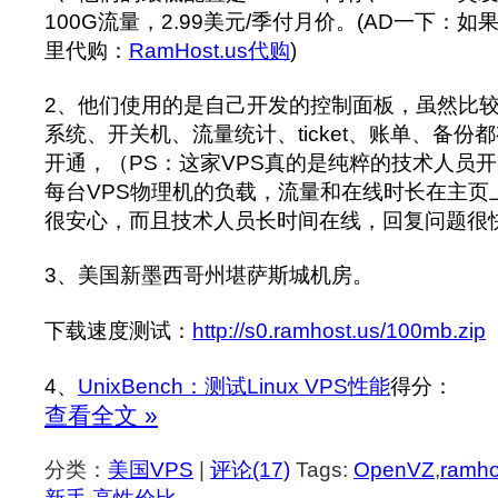
100G流量，2.99美元/季付月价。(AD一下：
里代购：
RamHost.us代购
)
2、他们使用的是自己开发的控制面板，虽然比
系统、开关机、流量统计、ticket、账单、备份
开通，（PS：这家VPS真的是纯粹的技术人员开
每台VPS物理机的负载，流量和在线时长在主页
很安心，而且技术人员长时间在线，回复问题很
3、美国新墨西哥州堪萨斯城机房。
下载速度测试：
http://s0.ramhost.us/100mb.zip
4、
UnixBench：测试Linux VPS性能
得分：
查看全文 »
分类：
美国VPS
|
评论(17)
Tags:
OpenVZ
,
ramho