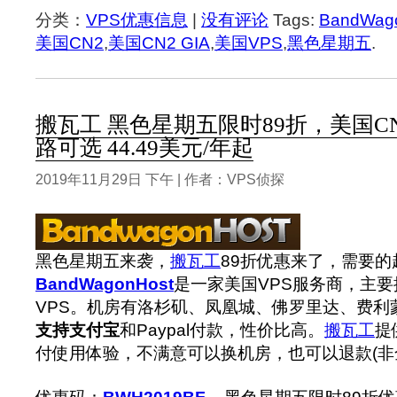
分类：
VPS优惠信息
|
没有评论
Tags:
BandWa
美国CN2
,
美国CN2 GIA
,
美国VPS
,
黑色星期五
.
搬瓦工 黑色星期五限时89折，美国CN2
路可选 44.49美元/年起
2019年11月29日 下午 | 作者：VPS侦探
黑色星期五来袭，
搬瓦工
89折优惠来了，需要的
BandWagonHost
是一家美国VPS服务商，主要提
VPS。机房有洛杉矶、凤凰城、佛罗里达、费利蒙(F
支持支付宝
和Paypal付款，性价比高。
搬瓦工
提
付使用体验，不满意可以换机房，也可以退款(非