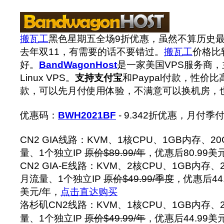
搬瓦工
黑色星期五全场9折优惠，虽然不算历史
去年双11，有需要的话不要错过。
搬瓦工
价格比
好。
BandWagonHost
是一家美国VPS服务商，
Linux VPS。
支持支付宝
和Paypal付款，性价比
款，可以先月付使用体验，不满意可以换机房，也
优惠码：
BWH2021BF
- 9.342折优惠，月付
CN2 GIA线路：KVM、1核CPU、1GB内存、2
量、1个独立IP
原价$89.99/年
，优惠后80.99美
CN2 GIA-E线路：KVM、2核CPU、1GB内存、
月流量、1个独立IP
原价$49.99/季度
，优惠后44.
美元/年，
点击直达购买
洛杉矶CN2线路：KVM、1核CPU、1GB内存、
量、1个独立IP
原价$49.99/年
，优惠后44.99美