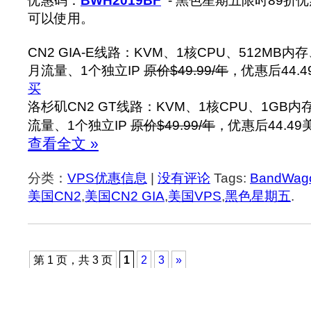
优惠码：
BWH2019BF
- 黑色星期五限时89折
可以使用。
CN2 GIA-E线路：KVM、1核CPU、512MB内
月流量、1个独立IP
原价$49.99/年
，优惠后44.4
买
洛杉矶CN2 GT线路：KVM、1核CPU、1GB内
流量、1个独立IP
原价$49.99/年
，优惠后44.49
查看全文 »
分类：
VPS优惠信息
|
没有评论
Tags:
BandWa
美国CN2
,
美国CN2 GIA
,
美国VPS
,
黑色星期五
.
第 1 页，共 3 页
1
2
3
»