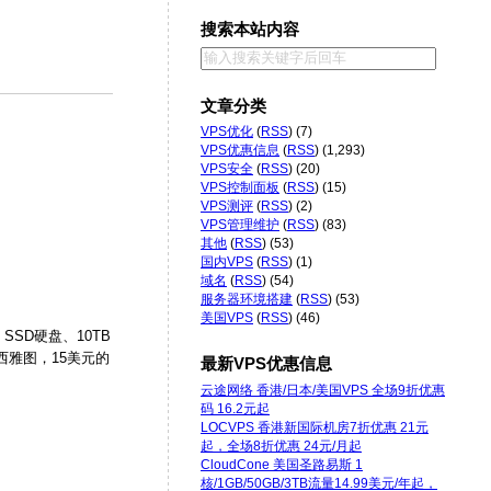
搜索本站内容
文章分类
VPS优化
(
RSS
) (7)
VPS优惠信息
(
RSS
) (1,293)
VPS安全
(
RSS
) (20)
VPS控制面板
(
RSS
) (15)
VPS测评
(
RSS
) (2)
VPS管理维护
(
RSS
) (83)
其他
(
RSS
) (53)
国内VPS
(
RSS
) (1)
域名
(
RSS
) (54)
服务器环境搭建
(
RSS
) (53)
美国VPS
(
RSS
) (46)
SSD硬盘、10TB
西雅图，15美元的
最新VPS优惠信息
云途网络 香港/日本/美国VPS 全场9折优惠
码 16.2元起
LOCVPS 香港新国际机房7折优惠 21元
起，全场8折优惠 24元/月起
CloudCone 美国圣路易斯 1
核/1GB/50GB/3TB流量14.99美元/年起，