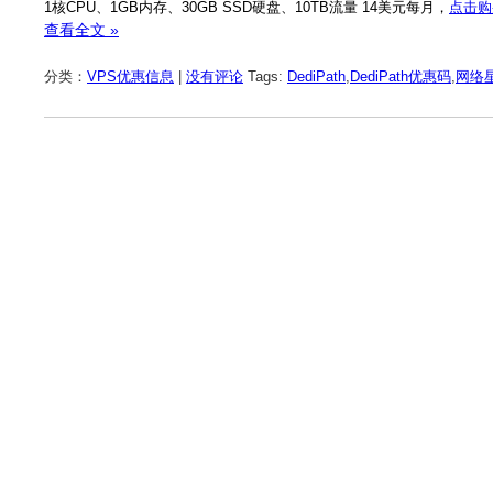
1核CPU、1GB内存、30GB SSD硬盘、10TB流量 14美元每月，
点击购
查看全文 »
分类：
VPS优惠信息
|
没有评论
Tags:
DediPath
,
DediPath优惠码
,
网络