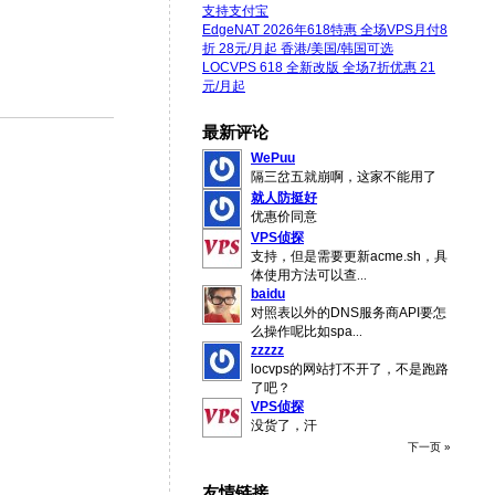
支持支付宝
EdgeNAT 2026年618特惠 全场VPS月付8
折 28元/月起 香港/美国/韩国可选
LOCVPS 618 全新改版 全场7折优惠 21
元/月起
最新评论
WePuu
隔三岔五就崩啊，这家不能用了
就人防挺好
优惠价同意
VPS侦探
支持，但是需要更新acme.sh，具
体使用方法可以查
...
baidu
对照表以外的DNS服务商API要怎
么操作呢比如spa
...
zzzzz
locvps的网站打不开了，不是跑路
了吧？
VPS侦探
没货了，汗
下一页 »
友情链接