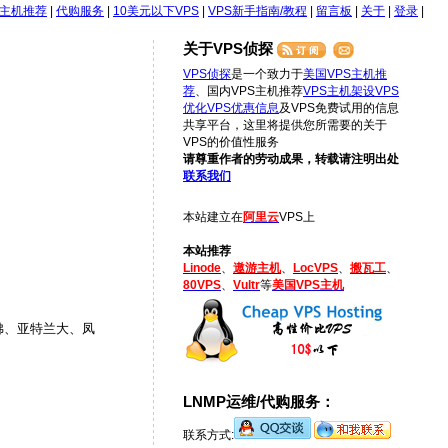
S主机推荐
|
代购服务
|
10美元以下VPS
|
VPS新手指南/教程
|
留言板
|
关于
|
登录
|
关于VPS侦探
VPS侦探
是一个致力于
美国VPS主机推
荐
、国内VPS主机推荐
VPS主机架设
VPS
优化
VPS优惠信息
及VPS免费试用的信息
共享平台，这里将提供您所需要的关于
VPS的价值性服务
请尊重作者的劳动成果，转载请注明出处
联系我们
本站建立在
阿里云
VPS上
本站推荐
Linode
、
遨游主机
、
LocVPS
、
搬瓦工
、
80VPS
、
Vultr
等
美国VPS主机
佛、亚特兰大、凤
LNMP运维/代购服务：
联系方式: