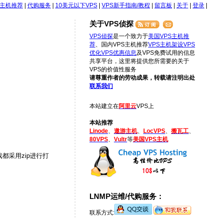
S主机推荐
|
代购服务
|
10美元以下VPS
|
VPS新手指南/教程
|
留言板
|
关于
|
登录
|
关于VPS侦探
VPS侦探
是一个致力于
美国VPS主机推
荐
、国内VPS主机推荐
VPS主机架设
VPS
优化
VPS优惠信息
及VPS免费试用的信息
共享平台，这里将提供您所需要的关于
VPS的价值性服务
请尊重作者的劳动成果，转载请注明出处
联系我们
本站建立在
阿里云
VPS上
本站推荐
Linode
、
遨游主机
、
LocVPS
、
搬瓦工
、
80VPS
、
Vultr
等
美国VPS主机
戏都采用zip进行打
LNMP运维/代购服务：
联系方式: