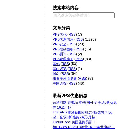
搜索本站内容
文章分类
VPS优化
(
RSS
) (7)
VPS优惠信息
(
RSS
) (1,293)
VPS安全
(
RSS
) (20)
VPS控制面板
(
RSS
) (15)
VPS测评
(
RSS
) (2)
VPS管理维护
(
RSS
) (83)
其他
(
RSS
) (53)
国内VPS
(
RSS
) (1)
域名
(
RSS
) (54)
服务器环境搭建
(
RSS
) (53)
美国VPS
(
RSS
) (46)
最新VPS优惠信息
云途网络 香港/日本/美国VPS 全场9折优惠
码 16.2元起
LOCVPS 香港新国际机房7折优惠 21元
起，全场8折优惠 24元/月起
CloudCone 美国圣路易斯 1
核/1GB/50GB/3TB流量14.99美元/年起，