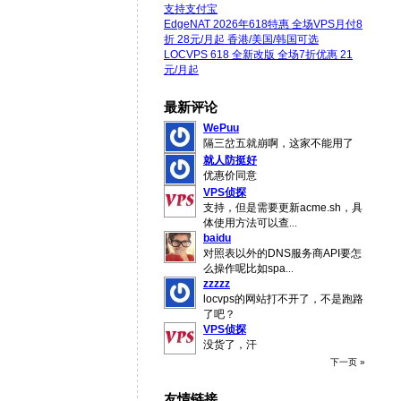
支持支付宝
EdgeNAT 2026年618特惠 全场VPS月付8
折 28元/月起 香港/美国/韩国可选
LOCVPS 618 全新改版 全场7折优惠 21
元/月起
最新评论
WePuu
隔三岔五就崩啊，这家不能用了
就人防挺好
优惠价同意
VPS侦探
支持，但是需要更新acme.sh，具
体使用方法可以查
...
baidu
对照表以外的DNS服务商API要怎
么操作呢比如spa
...
zzzzz
locvps的网站打不开了，不是跑路
了吧？
VPS侦探
没货了，汗
下一页 »
友情链接