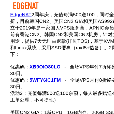
EdgeNAT
2周年庆，充值每满500送100，同时
折，目前韩国CN2、美国CN2 GIA和美国AS99
立于2019年是一家国人VPS服务商，APNIC会员单
前有香港CN2、韩国CN2和美国CN2机房，针
用途，提供7天无理由退款(详见TOS)，基于KVM虚
和Linux系统，采用SSD硬盘（raid5+热备）
下：
优惠码：
XB9OIO80LO
- 全场VPS年付7折终
30日。
优惠码：
5WFY6IC1FM
- 全场VPS月付8折终
30日。
活动3：充值每满500送100余额，每人最多赠送
工单处理，不可提现）。
美国CN2 GIA：1核CPU、1GB内存、20GB SS