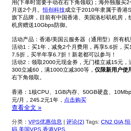
用(下单时需要手动在右下角领取)；海外独服买2
月送2个月。
恒创科技
成立于2010年隶属于香港Sonde
旗下品牌，目前有中国香港、美国洛杉矶机房，线路
机房赠送10Gbps防御。
活动产品：香港/美国云服务器（通用型）所有机
活动1：买1年，减免2个月费用，再享5.6折，买1
7.5折，买半年享6.7折！新老都可以参与！
活动2：领取2000元现金券，无门槛立减15元，
300立减60，满1000立减300等，
仅限新用户使
右下角领取。
香港：1核CPU、1GB内存、50GB硬盘、10Mbps
元/月，245.2元1年，
点击购买
查看全文 »
分类：
VPS优惠信息
|
评论(2)
Tags:
CN2 GIA
,
恒
码
,
美国VPS
,
香港VPS
.