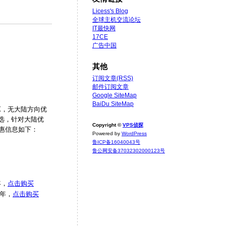
Licess's Blog
全球主机交流论坛
IT最快网
17CE
广告中国
其他
订阅文章(RSS)
邮件订阅文章
Google SiteMap
BaiDu SiteMap
IX，无大陆方向优
路可选，针对大陆优
Copyright ©
VPS侦探
秋优惠信息如下：
Powered by
WordPress
鲁ICP备16040043号
鲁公网安备37032302000123号
年，
点击购买
/年，
点击购买