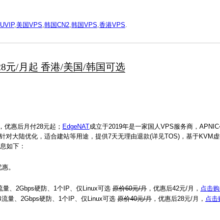
UVIP
,
美国VPS
,
韩国CN2
,
韩国VPS
,
香港VPS
.
 28元/月起 香港/美国/韩国可选
，优惠后月付28元起；
EdgeNAT
成立于2019年是一家国人VPS服务商，APNI
选，针对大陆优化，适合建站等用途，提供7天无理由退款(详见TOS)，基于KVM虚拟
信息如下：
优惠。
流量、2Gbps硬防、1个IP、仅Linux可选
原价60元/月
，优惠后42元/月，
点击购
GB流量、2Gbps硬防、1个IP、仅Linux可选
原价40元/月
，优惠后28元/月，
点击