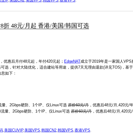
生IP
,
美国CN2
,
美国VPS
,
韩国VPS
,
香港VPS
.
月付8折 48元/月起 香港/美国/韩国可选
，优惠后月付48元起，年付420元起；
EdgeNAT
成立于2019年是一家国人VPS
37线路可选，针对大陆优化，适合建站等用途，提供7天无理由退款(详见TOS)，基
惠信息如下：
流量、2Gbps硬防、1个IP、仅Linux可选
原价60元/月
，优惠后48元/月,420元/
GB流量、2Gbps硬防、1个IP、仅Linux可选
原价60元/月
，优惠后48元/月,420元
惠码
,
美国CUVIP
,
美国VPS
,
韩国CN2
,
韩国VPS
,
香港VPS
.