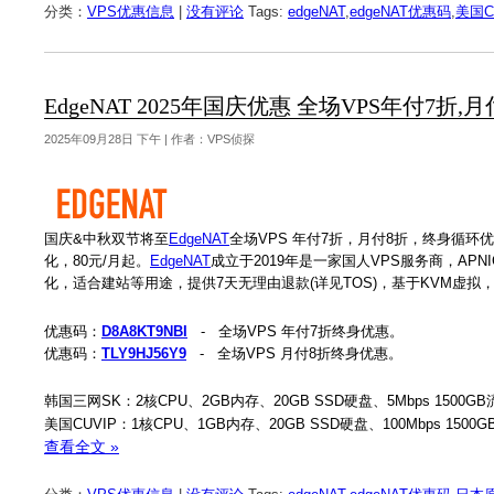
分类：
VPS优惠信息
|
没有评论
Tags:
edgeNAT
,
edgeNAT优惠码
,
美国C
EdgeNAT 2025年国庆优惠 全场VPS年付7折,
2025年09月28日 下午 | 作者：VPS侦探
国庆&中秋双节将至
EdgeNAT
全场VPS 年付7折，月付8折，终身循环
化，80元/月起。
EdgeNAT
成立于2019年是一家国人VPS服务商，APNI
化，适合建站等用途，提供7天无理由退款(详见TOS)，基于KVM虚拟，支持w
优惠码：
D8A8KT9NBI
- 全场VPS 年付7折终身优惠。
优惠码：
TLY9HJ56Y9
- 全场VPS 月付8折终身优惠。
韩国三网SK：2核CPU、2GB内存、20GB SSD硬盘、5Mbps 1500GB
美国CUVIP：1核CPU、1GB内存、20GB SSD硬盘、100Mbps 1500
查看全文 »