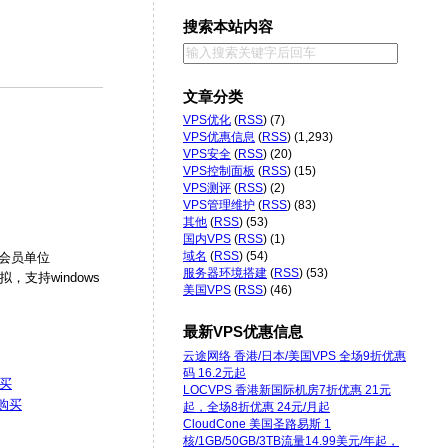
搜索本站内容
文章分类
VPS优化
(
RSS
) (7)
VPS优惠信息
(
RSS
) (1,293)
VPS安全
(
RSS
) (20)
VPS控制面板
(
RSS
) (15)
VPS测评
(
RSS
) (2)
VPS管理维护
(
RSS
) (83)
其他
(
RSS
) (53)
国内VPS
(
RSS
) (1)
域名
(
RSS
) (54)
C会员单位
服务器环境搭建
(
RSS
) (53)
，支持windows
美国VPS
(
RSS
) (46)
最新VPS优惠信息
云途网络 香港/日本/美国VPS 全场9折优惠
码 16.2元起
买
LOCVPS 香港新国际机房7折优惠 21元
购买
起，全场8折优惠 24元/月起
CloudCone 美国圣路易斯 1
核/1GB/50GB/3TB流量14.99美元/年起，