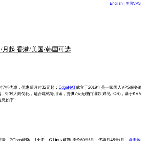
English
|
美国VP
28元/月起 香港/美国/韩国可选
年付7折优惠，优惠后月付32元起；
EdgeNAT
成立于2019年是一家国人VPS服务商
线路可选，针对大陆优化，适合建站等用途，提供7天无理由退款(详见TOS)，基于K
优惠信息如下：
流量、2Gbps硬防、1个IP、仅Linux可选
原价60元/月
，优惠后48元/月，
点击购