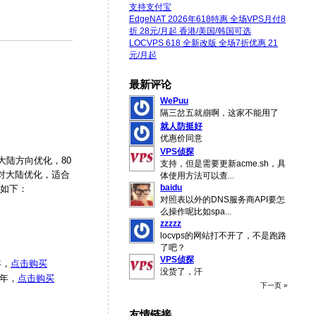
支持支付宝
EdgeNAT 2026年618特惠 全场VPS月付8
折 28元/月起 香港/美国/韩国可选
LOCVPS 618 全新改版 全场7折优惠 21
元/月起
最新评论
WePuu
隔三岔五就崩啊，这家不能用了
就人防挺好
优惠价同意
VPS侦探
大陆方向优化，80
支持，但是需要更新acme.sh，具
，针对大陆优化，适合
体使用方法可以查
...
baidu
息如下：
对照表以外的DNS服务商API要怎
么操作呢比如spa
...
zzzzz
locvps的网站打不开了，不是跑路
了吧？
VPS侦探
年，
点击购买
没货了，汗
/年，
点击购买
下一页 »
友情链接