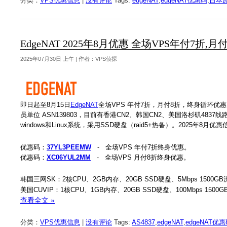
分类：
VPS优惠信息
|
没有评论
Tags:
edgeNAT
,
edgeNAT优惠码
,
日本原
EdgeNAT 2025年8月优惠 全场VPS年付7折,
2025年07月30日 上午 | 作者：VPS侦探
即日起至8月15日
EdgeNAT
全场VPS 年付7折，月付8折，终身循环优惠
员单位 ASN139803，目前有香港CN2、韩国CN2、美国洛杉矶48
windows和Linux系统，采用SSD硬盘（raid5+热备）。2025年8月优
优惠码：
37YL3PEEMW
- 全场VPS 年付7折终身优惠。
优惠码：
XC06YUL2MM
- 全场VPS 月付8折终身优惠。
韩国三网SK：2核CPU、2GB内存、20GB SSD硬盘、5Mbps 1500GB
美国CUVIP：1核CPU、1GB内存、20GB SSD硬盘、100Mbps 1500
查看全文 »
分类：
VPS优惠信息
|
没有评论
Tags:
AS4837
,
edgeNAT
,
edgeNAT优