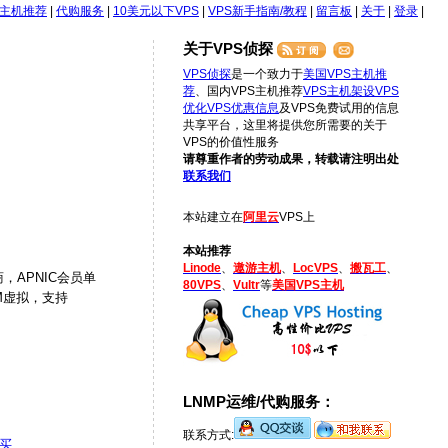
S主机推荐
|
代购服务
|
10美元以下VPS
|
VPS新手指南/教程
|
留言板
|
关于
|
登录
|
关于VPS侦探
VPS侦探
是一个致力于
美国VPS主机推
荐
、国内VPS主机推荐
VPS主机架设
VPS
优化
VPS优惠信息
及VPS免费试用的信息
共享平台，这里将提供您所需要的关于
VPS的价值性服务
请尊重作者的劳动成果，转载请注明出处
联系我们
本站建立在
阿里云
VPS上
本站推荐
Linode
、
遨游主机
、
LocVPS
、
搬瓦工
、
，APNIC会员单
80VPS
、
Vultr
等
美国VPS主机
VM虚拟，支持
LNMP运维/代购服务：
联系方式:
买