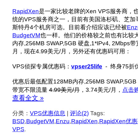
RapidXen
是一家比较老牌的Xen VPS服务商，
统的VPS服务商之一，目前有美国洛杉矶、芝加
斯特丹4个机房可选。目前看介绍应该已经被
Enz
BudgetVM
也一样。他们的价格较之前也有比较大
内存,256MB SWAP,5GB 硬盘,1*IPv4, 2Mbp
月，现在4.99美元/月，另外还有优惠码可用：
VPS侦探专属优惠码：
vpser25life
- 终身75折
优惠后最低配置128MB内存,256MB SWAP,5GB 硬盘
带宽不限流量
4.99美元/月
，3.74美元/月，
点击
查看全文 »
分类：
VPS优惠信息
|
评论(2)
Tags:
BSD
,
BudgetVM
,
Enzu
,
RapidXen
,
RapidXen优
VPS
.