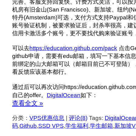
完善、客服支持回复快、计费方式灵活，可以按
机房有旧金山(San Francisco)、新加坡、纽约(N
特丹(Amsterdam)可选，支付方式支持Paypa
账号验证机制，被要求验证后，封杀率很高，建议不
信用卡激活多个账号，更不要找代购来验证账号，
可以去
https://education.github.com/pack
点击Get
github申请，需要有edu邮箱，填写一下基本信息
前绑定的山大邮箱可以（邮箱目前已不可登陆）
看反馈应该基本都行。
通过后可以再次访问https://education.github.com
自己的offer。
DigitalOcean
如下：
查看全文 »
分类：
VPS优惠信息
|
评论(8)
Tags:
DigitalOcea
码
,
Github
,
SSD VPS
,
学生福利
,
学生邮箱
,
新加坡V