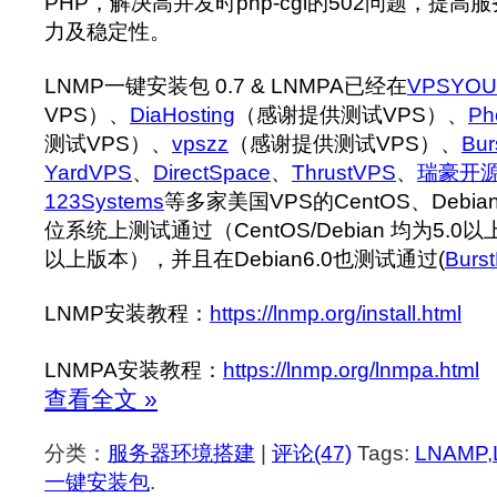
PHP，解决高并发时php-cgi的502问题，提
力及稳定性。
LNMP一键安装包 0.7 & LNMPA已经在
VPSYOU
VPS）、
DiaHosting
（感谢提供测试VPS）、
Ph
测试VPS）、
vpszz
（感谢提供测试VPS）、
Bur
YardVPS
、
DirectSpace
、
ThrustVPS
、
瑞豪开源
123Systems
等多家美国VPS的CentOS、Debian
位系统上测试通过（CentOS/Debian 均为5.0以上
以上版本），并且在Debian6.0也测试通过(
Burst
LNMP安装教程：
https://lnmp.org/install.html
LNMPA安装教程：
https://lnmp.org/lnmpa.html
查看全文 »
分类：
服务器环境搭建
|
评论(47)
Tags:
LNAMP
,
一键安装包
.