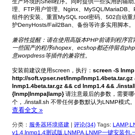
生产环境的Shell程序。同时提供一些实用的辅
理、FTP用户管理、Nginx、MySQL/MariaD
组件的安装、重置MySQL root密码、502自动
护DenyHosts/Fail2Ban、备份等许多实用脚本。
兼容性提醒：请在使用高版本PHP前请到程序官
一些国产的程序shopex、ecshop都还停留在ph
意worpdress等插件的兼容性。
安装前建议使用screen，执行：
screen -S lnmp
http://soft.vpser.net/lnmp/lnmp1.4beta.tar.gz 
lnmp1.4beta.tar.gz && cd lnmp1.4 && ./instal
{lnmp|lnmpa|lamp}
请注意最后的参数，需要哪
个，./install.sh 不带任何参数默认为LNMP模式
查看全文 »
分类：
服务器环境搭建
|
评论(34)
Tags:
LAMP
,
L
v1.4
,
lnmp1.4测试版
,
LNMPA
,
LNMP一键安装包
,