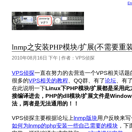
En
lnmp之安装PHP模块/扩展(不需要重装
2010年08月16日 下午 | 作者：VPS侦探
VPS侦探
一直在努力的去营造一个VPS相关话题
很多的
VPS相关的教程
、QQ群、有了
论坛
、有
在此说明一下
Linux下PHP模块/扩展都是采用
接编译进去，PHP的dll模块/扩展文件是Windo
法，两者是无法通用的！！
VPS侦探主要根据论坛上
lnmp版块
用户反映来写
如何为lnmp的php安装一些自己需要的模块
，下