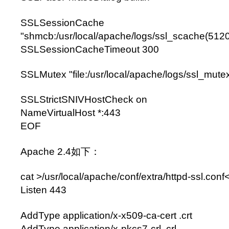
SSLSessionCache
"shmcb:/usr/local/apache/logs/ssl_scache(512
SSLSessionCacheTimeout 300
SSLMutex "file:/usr/local/apache/logs/ssl_mute
SSLStrictSNIVHostCheck on
NameVirtualHost *:443
EOF
Apache 2.4如下：
cat >/usr/local/apache/conf/extra/httpd-ssl.co
Listen 443
AddType application/x-x509-ca-cert .crt
AddType application/x-pkcs7-crl .crl