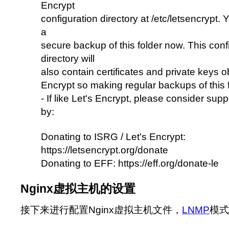
Encrypt
configuration directory at /etc/letsencrypt
a
secure backup of this folder now. This conf
directory will
also contain certificates and private keys o
Encrypt so making regular backups of this fo
- If like Let's Encrypt, please consider sup
by:
Donating to ISRG / Let's Encrypt:
https://letsencrypt.org/donate
Donating to EFF: https://eff.org/donate-le
Nginx虚拟主机的设置
接下来进行配置Nginx虚拟主机文件，
LNMP
模式