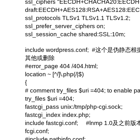
ssl_ciphers "EECDH+CHACHA20:EECD
draft:EECDH+AES128:RSA+AES128:EE
ssl_protocols TLSv1 TLSv1.1 TLSv1.2;
ssl_prefer_server_ciphers on;
ssl_session_cache shared:SSL:10m;
include wordpress.conf; #这个是
其他或删除
#error_page 404 /404.html;
location ~ [^/]\.php(/|$)
{
# comment try_files $uri =404; to enable pa
try_files $uri =404;
fastcgi_pass unix:/tmp/php-cgi.sock;
fastcgi_index index.php;
include fastcgi.conf; #lnmp 1.0及之前
fcgi.conf;
#include pathinfo.conf;