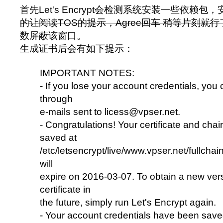
首先Let's Encrypt会检测系统安装一些依赖
的让阅读TOS的提示，Agree回车 稍等片刻就行
数屏蔽该窗口。
生成证书后会有如下提示：
IMPORTANT NOTES:
- If you lose your account credentials, you
through
e-mails sent to licess@vpser.net.
- Congratulations! Your certificate and cha
saved at
/etc/letsencrypt/live/www.vpser.net/fullchai
will
expire on 2016-03-07. To obtain a new vers
certificate in
the future, simply run Let's Encrypt again.
- Your account credentials have been saved