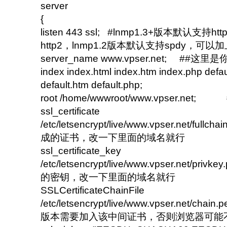
server
{
listen 443 ssl; #lnmp1.3+版本默认支持
http2，lnmp1.2版本默认支持spdy，可以加
server_name www.vpser.net; ##这
index index.html index.htm index.php defau
default.htm default.php;
root /home/wwwroot/www.vpser.ne
ssl_certificate
/etc/letsencrypt/live/www.vpser.net/full
成的证书，改一下里面的域名就行
ssl_certificate_key
/etc/letsencrypt/live/www.vpser.net/pr
的密钥，改一下里面的域名就行
SSLCertificateChainFile
/etc/letsencrypt/live/www.vpser.net/chain
版本需要加入该中间证书，否则浏览器可能