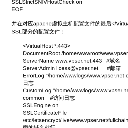
SSLStrictSNIVHostCheck on
EOF
并在对应apache虚拟主机配置文件的
最后</Vir
SSL部分的配置文件：
<VirtualHost *:443>
DocumentRoot /home/wwwroot/www.vp
ServerName www.vpser.net:443 #域名
ServerAdmin licess@vpser.net #邮箱
ErrorLog "/home/wwwlogs/www.vpser.net
日志
CustomLog "/home/wwwlogs/www.vpser.ne
common #访问日志
SSLEngine on
SSLCertificateFile
/etc/letsencrypt/live/www.vpser.net/ful
面的域名就行