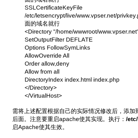
SSLCertificateKeyFile
/etc/letsencrypt/live/www.vpser.net/pr
面的域名就行
<Directory "/home/wwwroot/www.vpser
SetOutputFilter DEFLATE
Options FollowSymLinks
AllowOverride All
Order allow,deny
Allow from all
DirectoryIndex index.html index.php
</Directory>
</VirtualHost>
需将上述配置根据自己的实际情况修改后，添加
后面。注意要重启apache使其实现。执行：
/etc
启Apache使其生效。