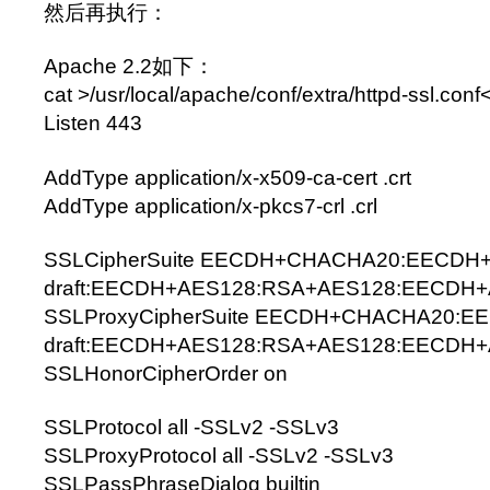
然后再执行：
Apache 2.2如下：
cat >/usr/local/apache/conf/extra/httpd-ssl.co
Listen 443
AddType application/x-x509-ca-cert .crt
AddType application/x-pkcs7-crl .crl
SSLCipherSuite EECDH+CHACHA20:EECDH
draft:EECDH+AES128:RSA+AES128:EECDH
SSLProxyCipherSuite EECDH+CHACHA20:
draft:EECDH+AES128:RSA+AES128:EECDH
SSLHonorCipherOrder on
SSLProtocol all -SSLv2 -SSLv3
SSLProxyProtocol all -SSLv2 -SSLv3
SSLPassPhraseDialog builtin