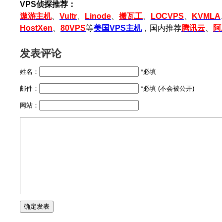
VPS侦探推荐：
遨游主机
、
Vultr
、
Linode
、
搬瓦工
、
LOCVPS
、
KVMLA
HostXen
、
80VPS
等
美国VPS主机
，国内推荐
腾讯云
、
阿
发表评论
姓名：
*必填
邮件：
*必填 (不会被公开)
网站：