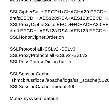
SSLCipherSuite EECDH+CHACHA20:EECDH
draft:EECDH+AES128:RSA+AES128:EECDH
SSLProxyCipherSuite EECDH+CHACHA20:
draft:EECDH+AES128:RSA+AES128:EECDH
SSLHonorCipherOrder on
SSLProtocol all -SSLv2 -SSLv3
SSLProxyProtocol all -SSLv2 -SSLv3
SSLPassPhraseDialog builtin
SSLSessionCache
"shmcb:/usr/local/apache/logs/ssl_scache(512
SSLSessionCacheTimeout 300
Mutex sysvsem default