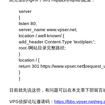
server
{
listen 80;
server_name www.vpser.net;
location /.well-known/ {
add_header Content-Type 'text/plain;';
root /网站目录完整路径;
}
location / {
return 301 https://www.vpser.net$request_u
}
}
目前就先说这些，有问题可以在本文章下部留言
VPS侦探论坛邀请码：
https://bbs.vpser.net/reg