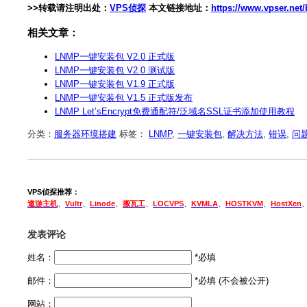
>>转载请注明出处：
VPS侦探
本文链接地址：
https://www.vpser.net/
相关文章：
LNMP一键安装包 V2.0 正式版
LNMP一键安装包 V2.0 测试版
LNMP一键安装包 V1.9 正式版
LNMP一键安装包 V1.5 正式版发布
LNMP Let’sEncrypt免费通配符/泛域名SSL证书添加使用教程
分类：
服务器环境搭建
标签：
LNMP
,
一键安装包
,
解决方法
,
错误
,
问
VPS侦探推荐：
遨游主机
、
Vultr
、
Linode
、
搬瓦工
、
LOCVPS
、
KVMLA
、
HOSTKVM
、
HostXen
发表评论
姓名：
*必填
邮件：
*必填 (不会被公开)
网站：