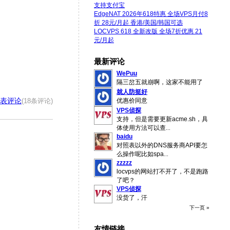
支持支付宝
EdgeNAT 2026年618特惠 全场VPS月付8
折 28元/月起 香港/美国/韩国可选
LOCVPS 618 全新改版 全场7折优惠 21
元/月起
最新评论
WePuu
隔三岔五就崩啊，这家不能用了
就人防挺好
表评论
(18条评论)
优惠价同意
VPS侦探
支持，但是需要更新acme.sh，具
体使用方法可以查
...
baidu
对照表以外的DNS服务商API要怎
么操作呢比如spa
...
zzzzz
locvps的网站打不开了，不是跑路
了吧？
VPS侦探
没货了，汗
下一页 »
友情链接