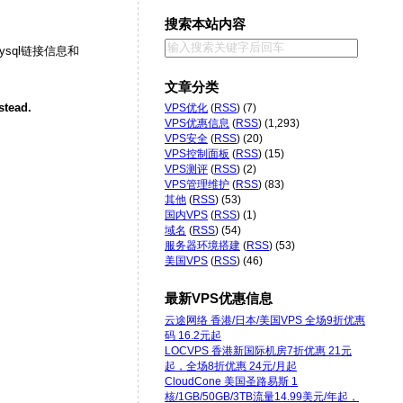
搜索本站内容
的mysql链接信息和
文章分类
stead.
VPS优化
(
RSS
) (7)
VPS优惠信息
(
RSS
) (1,293)
VPS安全
(
RSS
) (20)
VPS控制面板
(
RSS
) (15)
VPS测评
(
RSS
) (2)
VPS管理维护
(
RSS
) (83)
其他
(
RSS
) (53)
国内VPS
(
RSS
) (1)
域名
(
RSS
) (54)
服务器环境搭建
(
RSS
) (53)
美国VPS
(
RSS
) (46)
最新VPS优惠信息
云途网络 香港/日本/美国VPS 全场9折优惠
码 16.2元起
LOCVPS 香港新国际机房7折优惠 21元
起，全场8折优惠 24元/月起
CloudCone 美国圣路易斯 1
核/1GB/50GB/3TB流量14.99美元/年起，