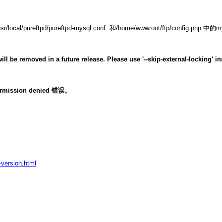
ftpd/pureftpd-mysql.conf 和/home/wwwroot/ftp/config.php 中
e removed in a future release. Please use '--skip-external-locking' in
 Permission denied 错误。
-version.html