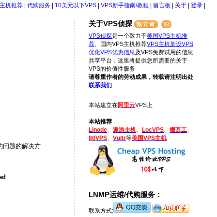
S主机推荐
|
代购服务
|
10美元以下VPS
|
VPS新手指南/教程
|
留言板
|
关于
|
登录
|
关于VPS侦探
VPS侦探
是一个致力于
美国VPS主机推
荐
、国内VPS主机推荐
VPS主机架设
VPS
优化
VPS优惠信息
及VPS免费试用的信息
共享平台，这里将提供您所需要的关于
VPS的价值性服务
请尊重作者的劳动成果，转载请注明出处
联系我们
本站建立在
阿里云
VPS上
本站推荐
Linode
、
遨游主机
、
LocVPS
、
搬瓦工
、
80VPS
、
Vultr
等
美国VPS主机
的问题的解决方
ed
LNMP运维/代购服务：
联系方式: