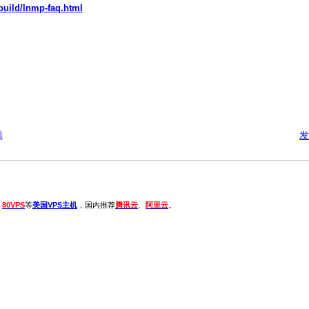
build/lnmp-faq.html
题
发
、
80VPS
等
美国VPS主机
，国内推荐
腾讯云
、
阿里云
。