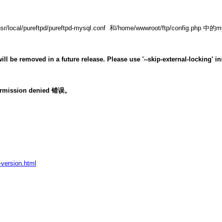
ftpd/pureftpd-mysql.conf 和/home/wwwroot/ftp/config.php 中
e removed in a future release. Please use '--skip-external-locking' in
 Permission denied 错误。
-version.html