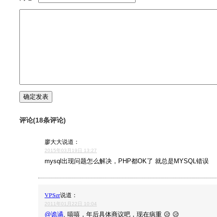
评论(18条评论)
廖大大
说道：
2015年03月19日 13:27
mysql出现问题怎么解决，PHP都OK了 就总是MYSQL错误
VPSer
说道：
2011年01月22日 10:04
@诡谲
, 嘻嘻，年后具体商议吧，现在病重 😥 😥