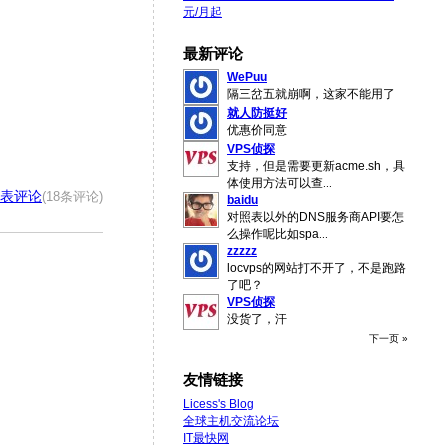
元/月起
最新评论
WePuu
隔三岔五就崩啊，这家不能用了
就人防挺好
优惠价同意
VPS侦探
支持，但是需要更新acme.sh，具
体使用方法可以查
...
表评论
(18条评论)
baidu
对照表以外的DNS服务商API要怎
么操作呢比如spa
...
zzzzz
locvps的网站打不开了，不是跑路
了吧？
VPS侦探
没货了，汗
下一页 »
友情链接
Licess's Blog
全球主机交流论坛
IT最快网