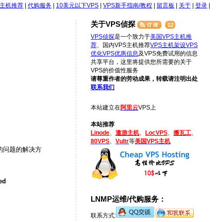
S主机推荐
|
代购服务
|
10美元以下VPS
|
VPS新手指南/教程
|
留言板
|
关于
|
登录
|
关于VPS侦探
VPS侦探
是一个致力于
美国VPS主机推
荐
、国内VPS主机推荐
VPS主机架设
VPS
优化
VPS优惠信息
及VPS免费试用的信息
共享平台，这里将提供您所需要的关于
VPS的价值性服务
请尊重作者的劳动成果，转载请注明出处
联系我们
本站建立在
阿里云
VPS上
本站推荐
Linode
、
遨游主机
、
LocVPS
、
搬瓦工
、
80VPS
、
Vultr
等
美国VPS主机
的问题的解决方
ed
LNMP运维/代购服务：
联系方式: