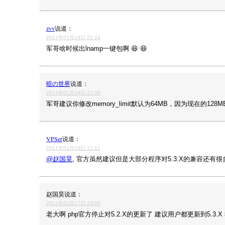
zvv
说道：
2011年01月19日 22:24
军哥啥时候出lnamp一键包啊 😆 😆
暗の世界
说道：
2011年01月19日 12:00
军哥建议你修改memory_limit默认为64MB，因为现在的12
VPSer
说道：
2011年01月18日 11:11
@赵国昊
, 官方虽然建议但是大部分程序对5.3.X的兼容还有很
赵国昊
说道：
2011年01月17日 23:05
老大啊 php官方停止对5.2.X的更新了 建议用户都更新到5