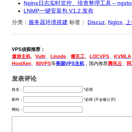
Nginx日志实时监控、排查整理工具 – ngxto
LNMP一键安装包 V1.2 发布
分类：
服务器环境搭建
标签：
Discuz
,
Nginx
,
上
VPS侦探推荐：
遨游主机
、
Vultr
、
Linode
、
搬瓦工
、
LOCVPS
、
KVMLA
HostXen
、
80VPS
等
美国VPS主机
，国内推荐
腾讯云
、
阿
发表评论
姓名：
*必填
邮件：
*必填 (不会被公开)
网站：