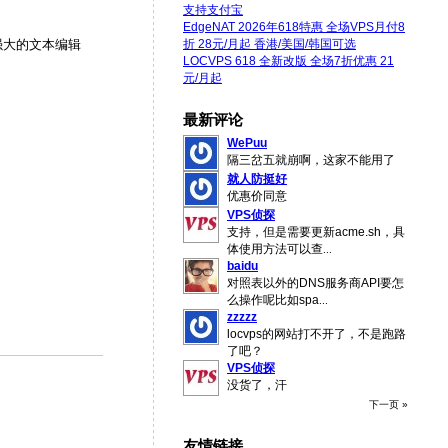
支持支付宝
EdgeNAT 2026年618特惠 全场VPS月付8
折 28元/月起 香港/美国/韩国可选
强大的文本编辑
LOCVPS 618 全新改版 全场7折优惠 21
元/月起
最新评论
WePuu
隔三岔五就崩啊，这家不能用了
就人防挺好
优惠价同意
VPS侦探
支持，但是需要更新acme.sh，具
体使用方法可以查
...
baidu
对照表以外的DNS服务商API要怎
么操作呢比如spa
...
zzzzz
locvps的网站打不开了，不是跑路
了吧？
VPS侦探
没货了，汗
下一页 »
友情链接