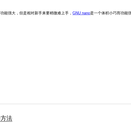
vi功能强大，但是相对新手来要稍微难上手，
GNU nano
是一个体积小巧而功能
的方法