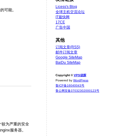
Licess's Blog
侵的可能。
全球主机交流论坛
IT最快网
17CE
广告中国
其他
订阅文章(RSS)
邮件订阅文章
Google SiteMap
BaiDu SiteMap
Copyright ©
VPS侦探
Powered by
WordPress
鲁ICP备16040043号
鲁公网安备37032302000123号
一个较为严重的安全
ginx服务器。