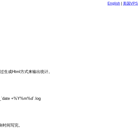
English
|
美国VP
能通过生成Html方式来输出统计。
dft_`date +%Y%m%d`.log
快时间写完。