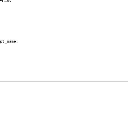
中可以以
pt_name;