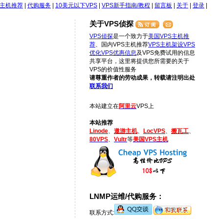
S主机推荐
|
代购服务
|
10美元以下VPS
|
VPS新手指南/教程
|
留言板
|
关于
|
登录
|
关于VPS侦探
VPS侦探
是一个致力于
美国VPS主机推
荐
、国内VPS主机推荐
VPS主机架设
VPS
优化
VPS优惠信息
及VPS免费试用的信息
共享平台，这里将提供您所需要的关于
VPS的价值性服务
请尊重作者的劳动成果，转载请注明出处
联系我们
本站建立在
阿里云
VPS上
本站推荐
Linode
、
遨游主机
、
LocVPS
、
搬瓦工
、
80VPS
、
Vultr
等
美国VPS主机
LNMP运维/代购服务：
联系方式: