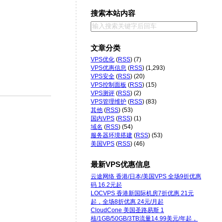
搜索本站内容
文章分类
VPS优化
(
RSS
) (7)
VPS优惠信息
(
RSS
) (1,293)
VPS安全
(
RSS
) (20)
VPS控制面板
(
RSS
) (15)
VPS测评
(
RSS
) (2)
VPS管理维护
(
RSS
) (83)
其他
(
RSS
) (53)
国内VPS
(
RSS
) (1)
域名
(
RSS
) (54)
服务器环境搭建
(
RSS
) (53)
美国VPS
(
RSS
) (46)
最新VPS优惠信息
云途网络 香港/日本/美国VPS 全场9折优惠
码 16.2元起
LOCVPS 香港新国际机房7折优惠 21元
起，全场8折优惠 24元/月起
CloudCone 美国圣路易斯 1
核/1GB/50GB/3TB流量14.99美元/年起，