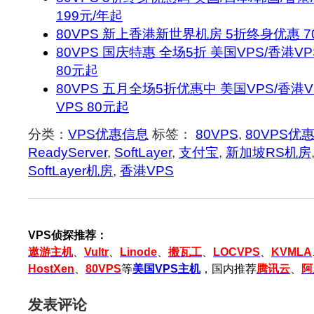
199元/年起
80VPS 新上香港新世界机房 5折终身优惠 7
80VPS 国庆特惠 全场5折 美国VPS/香港VP
80元起
80VPS 五月全场5折优惠中 美国VPS/香港V
VPS 80元起
分类：
VPS优惠信息
标签：
80VPS
,
80VPS优
ReadyServer
,
SoftLayer
,
支付宝
,
新加坡RS机房
SoftLayer机房
,
香港VPS
VPS侦探推荐：
遨游主机
、
Vultr
、
Linode
、
搬瓦工
、
LOCVPS
、
KVMLA
HostXen
、
80VPS
等
美国VPS主机
，国内推荐
腾讯云
、
阿
发表评论