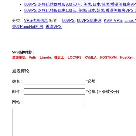
80VPS 洛杉矶站群独服900元/月, 美国/日本/韩国/香港等机房VPS
80VPS 洛杉矶独服优惠100元, 美国/日本/韩国/香港等机房VPS 
分类：
VPS优惠信息
标签：
80VPS
,
80VPS优惠码
,
KVM VPS
,
Linux
香港PangNet机房
,
香港VPS
VPS侦探推荐：
遨游主机
、
Vultr
、
Linode
、
搬瓦工
、
LOCVPS
、
KVMLA
、
HOSTKVM
、
HostXen
发表评论
姓名：
*必填
邮件：
*必填 (不会被公开)
网站：