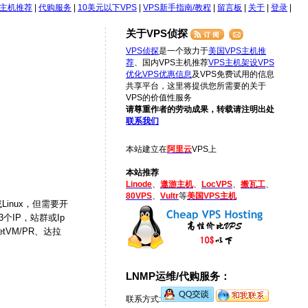
S主机推荐
|
代购服务
|
10美元以下VPS
|
VPS新手指南/教程
|
留言板
|
关于
|
登录
|
关于VPS侦探
VPS侦探
是一个致力于
美国VPS主机推
荐
、国内VPS主机推荐
VPS主机架设
VPS
优化
VPS优惠信息
及VPS免费试用的信息
共享平台，这里将提供您所需要的关于
VPS的价值性服务
请尊重作者的劳动成果，转载请注明出处
联系我们
本站建立在
阿里云
VPS上
本站推荐
Linode
、
遨游主机
、
LocVPS
、
搬瓦工
、
80VPS
、
Vultr
等
美国VPS主机
或Linux，但需要开
3个IP，站群或Ip
tVM/PR、达拉
LNMP运维/代购服务：
联系方式: