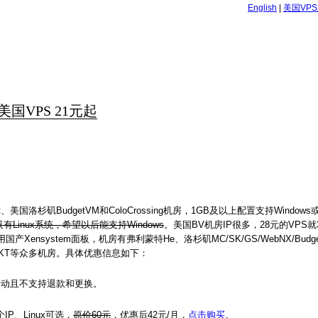
English
|
美国VP
,美国VPS 21元起
美国洛杉矶BudgetVM和ColoCrossing机房，1GB及以上配置支持Windows
Linux系统，希望以后能支持Windows
。美国BV机房IP很多，28元的VPS就
ensystem面板，机房有弗利蒙特He、洛杉矶MC/SK/GS/WebNX/Budge
国KT等众多机房。具体优惠信息如下：
送活动且不支持退款和更换。
IP、Linux可选，
原价60元
，优惠后42元/月，
点击购买
。