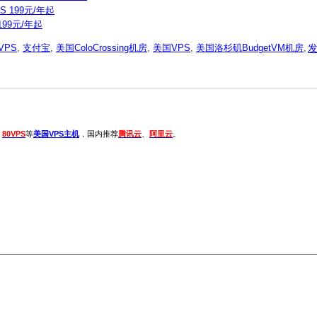
 199元/年起
199元/年起
 VPS
,
支付宝
,
美国ColoCrossing机房
,
美国VPS
,
美国洛杉矶BudgetVM机房
,
、
80VPS
等
美国VPS主机
，国内推荐
腾讯云
、
阿里云
。