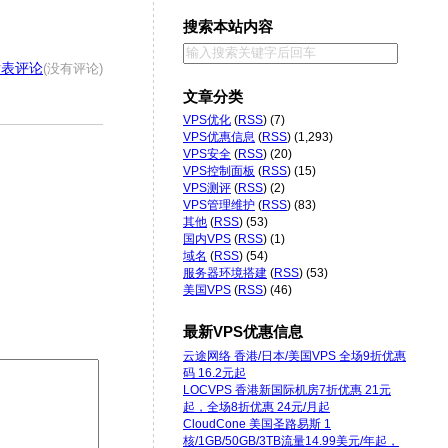
搜索本站内容
发表评论
(没有评论)
文章分类
VPS优化
(
RSS
) (7)
VPS优惠信息
(
RSS
) (1,293)
VPS安全
(
RSS
) (20)
VPS控制面板
(
RSS
) (15)
VPS测评
(
RSS
) (2)
VPS管理维护
(
RSS
) (83)
其他
(
RSS
) (53)
国内VPS
(
RSS
) (1)
域名
(
RSS
) (54)
服务器环境搭建
(
RSS
) (53)
美国VPS
(
RSS
) (46)
最新VPS优惠信息
云途网络 香港/日本/美国VPS 全场9折优惠
码 16.2元起
LOCVPS 香港新国际机房7折优惠 21元
起，全场8折优惠 24元/月起
CloudCone 美国圣路易斯 1
核/1GB/50GB/3TB流量14.99美元/年起，