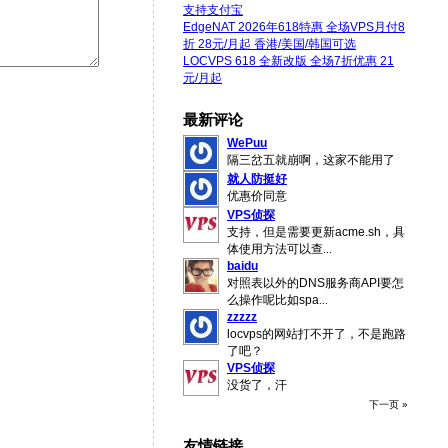
支持支付宝
EdgeNAT 2026年618特惠 全场VPS月付8
折 28元/月起 香港/美国/韩国可选
LOCVPS 618 全新改版 全场7折优惠 21
元/月起
最新评论
WePuu
隔三岔五就崩啊，这家不能用了
就人防挺好
优惠价同意
VPS侦探
支持，但是需要更新acme.sh，具
体使用方法可以查
...
baidu
对照表以外的DNS服务商API要怎
么操作呢比如spa
...
zzzzz
locvps的网站打不开了，不是跑路
了吧？
VPS侦探
没货了，汗
下一页 »
友情链接