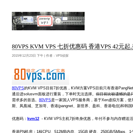
80VPS KVM VPS 七折优惠码 香港VPS 42元起
2015年12月23日 下午 | 作者：VPS侦探
80VPS
的KVM VPS目前7折优惠，KVM方案VPS目前只有香港PangNet、
通后进solusvm面板进行重装，下单时无法选择。
但目前比较遗憾的是只有
需求多的首选。
80VPS
是一家国人VPS服务商，基于Xen虚拟方案，使用国产X
斯、凤凰城、芝加哥、香港(pangnet、新世界、盈科、香港电信)和韩
优惠码：
kvm12
- KVM VPS主机7折终身优惠，年付不参与内存赠
香港PN机房：1核CPU、512MB内存、15GB 硬盘、250GB/5Mbps、1个