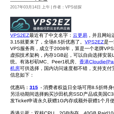
2017年03月14日 上午 | 作者：VPS侦探
VPS2EZ
最近有了中文名字：
云更易
，并且网站
3.15就要来了，全场8.5折优惠了。
VPS2EZ
是一
VPS服务商，成立于2008年，算是一个老牌VPS
虚拟技术架构，内存1GB起，可以自由选择安装Linu
统。有洛杉矶MC、Peer1机房、
香港Cloudie(P
机房
可供选择，国内访问速度都不错，支持支付
信息如下：
优惠码：
315
- 消费者权益日全场可用8.5折终
另活动期间选择购买沙田机房SSD产品或美国C
发Ticket申请永久获赠1G内存或额外获赠1个月
香港云死：双核CPU、2GB内存、40GB Raid1