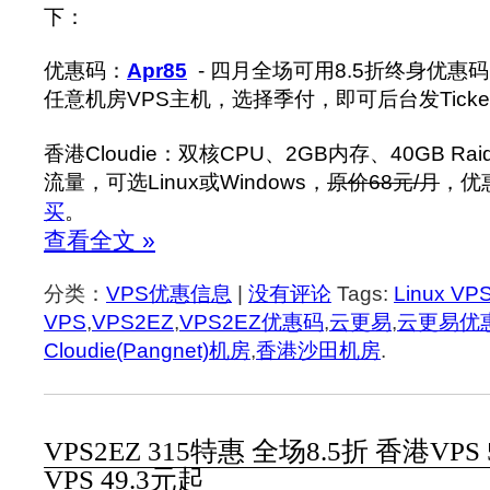
下：
优惠码：
Apr85
- 四月全场可用8.5折终身优惠
任意机房VPS主机，选择季付，即可后台发Tick
香港Cloudie：双核CPU、2GB内存、40GB Ra
流量，可选Linux或Windows，
原价68元/月
，优惠
买
。
查看全文 »
分类：
VPS优惠信息
|
没有评论
Tags:
Linux VP
VPS
,
VPS2EZ
,
VPS2EZ优惠码
,
云更易
,
云更易优
Cloudie(Pangnet)机房
,
香港沙田机房
.
VPS2EZ 315特惠 全场8.5折 香港VPS
VPS 49.3元起