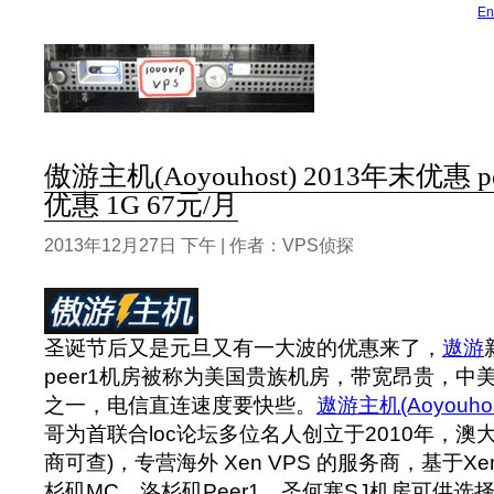
En
傲游主机(Aoyouhost) 2013年末优惠 
优惠 1G 67元/月
2013年12月27日 下午 | 作者：VPS侦探
圣诞节后又是元旦又有一大波的优惠来了，
遨游
peer1机房被称为美国贵族机房，带宽昂贵，中
之一，电信直连速度要快些。
遨游主机(Aoyouhos
哥为首联合loc论坛多位名人创立于2010年，澳
商可查)，专营海外 Xen VPS 的服务商，基于Xe
杉矶MC、洛杉矶Peer1、圣何塞SJ机房可供选择