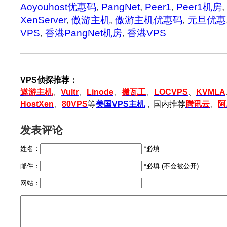
Aoyouhost优惠码
,
PangNet
,
Peer1
,
Peer1机房
,
XenServer
,
傲游主机
,
傲游主机优惠码
,
元旦优惠
VPS
,
香港PangNet机房
,
香港VPS
VPS侦探推荐：
遨游主机
、
Vultr
、
Linode
、
搬瓦工
、
LOCVPS
、
KVMLA
HostXen
、
80VPS
等
美国VPS主机
，国内推荐
腾讯云
、
阿
发表评论
姓名：
*必填
邮件：
*必填 (不会被公开)
网站：