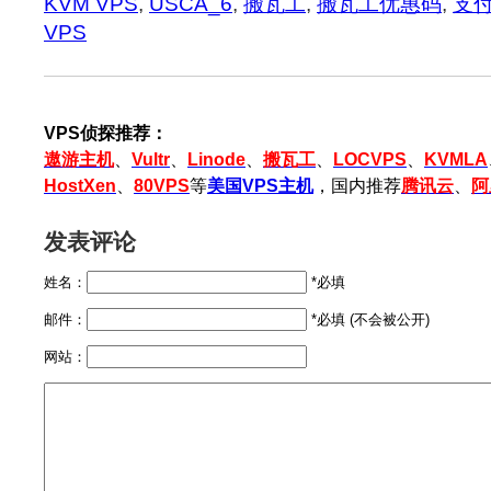
KVM VPS
,
USCA_6
,
搬瓦工
,
搬瓦工优惠码
,
支
VPS
VPS侦探推荐：
遨游主机
、
Vultr
、
Linode
、
搬瓦工
、
LOCVPS
、
KVMLA
HostXen
、
80VPS
等
美国VPS主机
，国内推荐
腾讯云
、
阿
发表评论
姓名：
*必填
邮件：
*必填 (不会被公开)
网站：