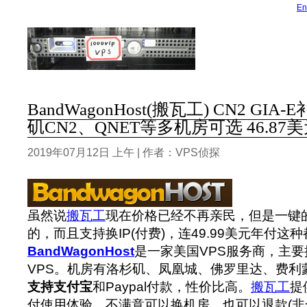
En
BandWagonHost(搬瓦工) CN2 G
矶CN2、QNET等多机房可选 46.87美
2019年07月12日 上午 | 作者：VPS侦探
虽然说
搬瓦工
现在价格已经不再亲民，但是一键
的，而且支持换IP(付费)，连49.99美元年付这
BandWagonHost
是一家美国VPS服务商，主要提
VPS。机房有洛杉矶、凤凰城、佛罗里达、费利蒙(F
支持支付宝
和Paypal付款，性价比高。
搬瓦工
提
付使用体验，不满意可以换机房，也可以退款(非