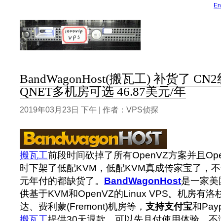
En
BandWagonHost(搬瓦工) 补货了 C
QNET多机房可选 46.87美元/年
2019年03月23日 下午 | 作者：VPS侦探
搬瓦工
前段时间砍掉了所有OpenVZ方案并且Op
时下架了低配KVM，低配KVM真成传家宝了，不仅
元年付的都缺货了。
BandWagonHost
是一家美
供基于KVM和OpenVZ的Linux VPS。机房
达、费利蒙(Fremont)机房等，
支持支付宝
和Pa
搬瓦工
提供30天退款，可以先月付使用体验，不