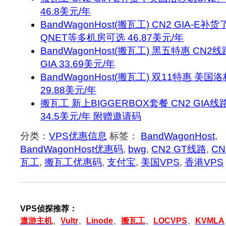
46.8美元/年
BandWagonHost(搬瓦工) CN2 GIA-
QNET等多机房可选 46.87美元/年
BandWagonHost(搬瓦工) 黑五特惠 CN2线
GIA 33.69美元/年
BandWagonHost(搬瓦工) 双11特惠 美
29.88美元/年
搬瓦工 新上BIGGERBOX套餐 CN2 GIA线路 
34.5美元/年 附赠邀请码
分类：
VPS优惠信息
标签：
BandWagonHost
,
BandWagonHost优惠码
,
bwg
,
CN2 GT线路
,
C
瓦工
,
搬瓦工优惠码
,
支付宝
,
美国VPS
,
香港VPS
VPS侦探推荐：
遨游主机
、
Vultr
、
Linode
、
搬瓦工
、
LOCVPS
、
KVMLA