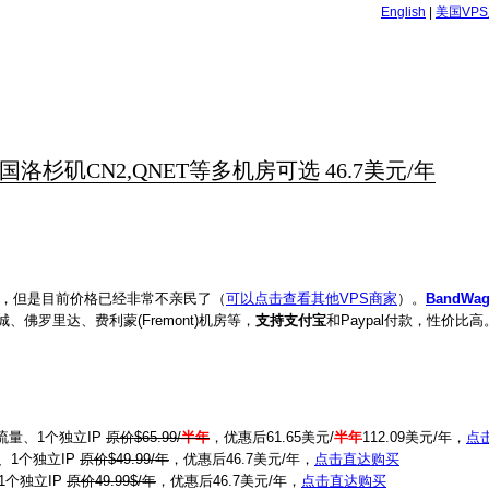
English
|
美国VP
 美国洛杉矶CN2,QNET等多机房可选 46.7美元/年
线路不错，但是目前价格已经非常不亲民了（
可以点击查看其他VPS商家
）。
BandWag
、佛罗里达、费利蒙(Fremont)机房等，
支持支付宝
和Paypal付款，性价比高
。
。
月流量、1个独立IP
原价$65.99/
半年
，优惠后61.65美元/
半年
112.09美元/年，
点
、1个独立IP
原价$49.99/年
，优惠后46.7美元/年，
点击直达购买
1个独立IP
原价49.99$/年
，优惠后46.7美元/年，
点击直达购买