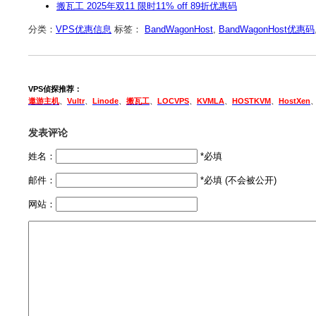
搬瓦工 2025年双11 限时11% off 89折优惠码
分类：
VPS优惠信息
标签：
BandWagonHost
,
BandWagonHost优惠码
VPS侦探推荐：
遨游主机
、
Vultr
、
Linode
、
搬瓦工
、
LOCVPS
、
KVMLA
、
HOSTKVM
、
HostXen
发表评论
姓名：
*必填
邮件：
*必填 (不会被公开)
网站：