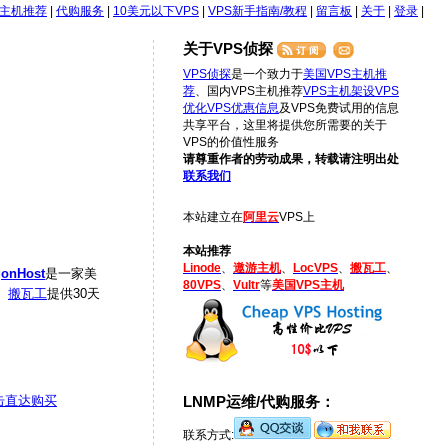
S主机推荐
|
代购服务
|
10美元以下VPS
|
VPS新手指南/教程
|
留言板
|
关于
|
登录
|
关于VPS侦探
VPS侦探
是一个致力于
美国VPS主机推
荐
、国内VPS主机推荐
VPS主机架设
VPS
优化
VPS优惠信息
及VPS免费试用的信息
共享平台，这里将提供您所需要的关于
VPS的价值性服务
请尊重作者的劳动成果，转载请注明出处
联系我们
本站建立在
阿里云
VPS上
本站推荐
Linode
、
遨游主机
、
LocVPS
、
搬瓦工
、
onHost
是一家美
80VPS
、
Vultr
等
美国VPS主机
。
搬瓦工
提供30天
击直达购买
LNMP运维/代购服务：
联系方式: