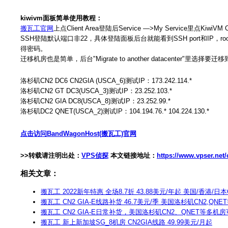
kiwivm面板简单使用教程：
搬瓦工官网
上点Client Area登陆后Service —>My Service里点KiwiVM
SSH登陆默认端口非22，具体登陆面板后台就能看到SSH port和IP，root密码也是面板后台
得密码。
迁移机房也是简单，后台"Migrate to another datacenter"里选择
洛杉矶CN2 DC6 CN2GIA (USCA_6)测试IP：173.242.114.*
洛杉矶CN2 GT DC3(USCA_3)测试IP：23.252.103.*
洛杉矶CN2 GIA DC8(USCA_8)测试IP：23.252.99.*
洛杉矶DC2 QNET(USCA_2)测试IP：104.194.76.* 104.224.130.*
点击访问BandWagonHost(搬瓦工)官网
>>转载请注明出处：
VPS侦探
本文链接地址：
https://www.vpser.net
相关文章：
搬瓦工 2022新年特惠 全场8.7折 43.88美元/年起 美国/香港/日本C
搬瓦工 CN2 GIA-E线路补货 46.7美元/季 美国洛杉矶CN2,QNE
搬瓦工 CN2 GIA-E日常补货，美国洛杉矶CN2、QNET等多机房可
搬瓦工 新上新加坡SG_8机房 CN2GIA线路 49.99美元/月起