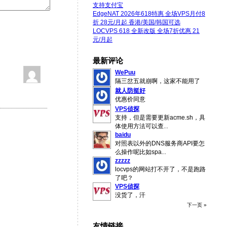
支持支付宝
EdgeNAT 2026年618特惠 全场VPS月付8
折 28元/月起 香港/美国/韩国可选
LOCVPS 618 全新改版 全场7折优惠 21
元/月起
最新评论
WePuu
隔三岔五就崩啊，这家不能用了
就人防挺好
优惠价同意
VPS侦探
支持，但是需要更新acme.sh，具
体使用方法可以查
...
baidu
对照表以外的DNS服务商API要怎
么操作呢比如spa
...
zzzzz
locvps的网站打不开了，不是跑路
了吧？
VPS侦探
没货了，汗
下一页 »
友情链接