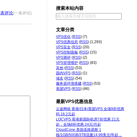
搜索本站内容
发表评论
(一条评论)
文章分类
VPS优化
(
RSS
) (7)
VPS优惠信息
(
RSS
) (1,293)
VPS安全
(
RSS
) (20)
VPS控制面板
(
RSS
) (15)
VPS测评
(
RSS
) (2)
VPS管理维护
(
RSS
) (83)
其他
(
RSS
) (53)
国内VPS
(
RSS
) (1)
域名
(
RSS
) (54)
服务器环境搭建
(
RSS
) (53)
美国VPS
(
RSS
) (46)
最新VPS优惠信息
云途网络 香港/日本/美国VPS 全场9折优惠
码 16.2元起
LOCVPS 香港新国际机房7折优惠 21元
起，全场8折优惠 24元/月起
CloudCone 美国圣路易斯 1
核/1GB/50GB/3TB流量14.99美元/年起，