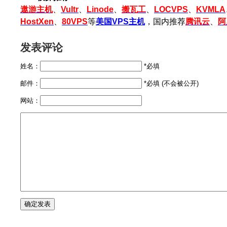
遨游主机
、
Vultr
、
Linode
、
搬瓦工
、
LOCVPS
、
KVMLA
HostXen
、
80VPS
等
美国VPS主机
，国内推荐
腾讯云
、
阿
发表评论
姓名：
*必填
邮件：
*必填 (不会被公开)
网站：