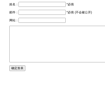
姓名：
*必填
邮件：
*必填 (不会被公开)
网站：