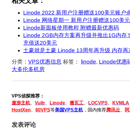
相关文章：
Linode 2022 新用户注册赠送100美元账户
Linode 网络星期一 新用户注册赠送100美
Linode新面板使用教程 附赠最新优惠码
Linode 2GB内存方案再升级并推出1G内存
充值送20美元
土豪就是土豪 Linode 13周年再升级 内存
分类：
VPS优惠信息
标签：
linode
,
Linode优惠
大多伦多机房
VPS侦探推荐：
遨游主机
、
Vultr
、
Linode
、
搬瓦工
、
LOCVPS
、
KVMLA
HostXen
、
80VPS
等
美国VPS主机
，国内推荐
腾讯云
、
阿
发表评论