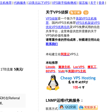
S主机推荐
|
代购服务
|
10美元以下VPS
|
VPS新手指南/教程
|
留言板
|
关于
|
登录
|
关于VPS侦探
VPS侦探
是一个致力于
美国VPS主机推
荐
、国内VPS主机推荐
VPS主机架设
VPS
优化
VPS优惠信息
及VPS免费试用的信息
共享平台，这里将提供您所需要的关于
VPS的价值性服务
请尊重作者的劳动成果，转载请注明出处
联系我们
本站建立在
阿里云
VPS上
本站推荐
Linode
、
遨游主机
、
LocVPS
、
搬瓦工
、
1TB流量
5美元/
80VPS
、
Vultr
等
美国VPS主机
在Referral
LNMP运维/代购服务：
侧。
联系方式: