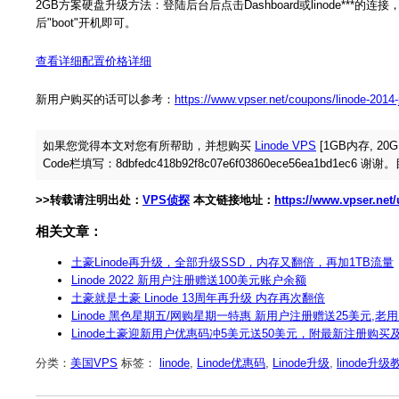
2GB方案硬盘升级方法：登陆后台后点击Dashboard或linode***的连
后"boot"开机即可。
查看详细配置价格详细
新用户购买的话可以参考：
https://www.vpser.net/coupons/linode-2014-
如果您觉得本文对您有所帮助，并想购买
Linode VPS
[1GB内存, 20
Code栏填写：8dbfedc418b92f8c07e6f03860ece56ea1bd1ec6
>>转载请注明出处：
VPS侦探
本文链接地址：
https://www.vpser.net
相关文章：
土豪Linode再升级，全部升级SSD，内存又翻倍，再加1TB流量
Linode 2022 新用户注册赠送100美元账户余额
土豪就是土豪 Linode 13周年再升级 内存再次翻倍
Linode 黑色星期五/网购星期一特惠 新用户注册赠送25美元,老
Linode土豪迎新用户优惠码冲5美元送50美元，附最新注册购买
分类：
美国VPS
标签：
linode
,
Linode优惠码
,
Linode升级
,
linode升级