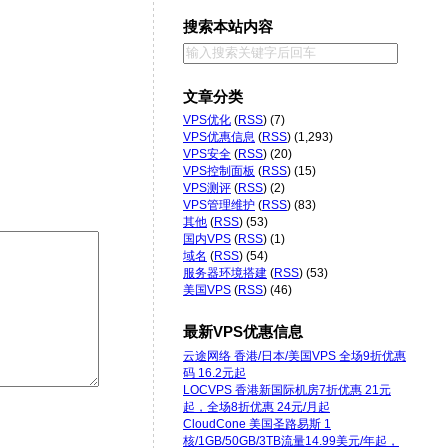
搜索本站内容
文章分类
VPS优化
(
RSS
) (7)
VPS优惠信息
(
RSS
) (1,293)
VPS安全
(
RSS
) (20)
VPS控制面板
(
RSS
) (15)
VPS测评
(
RSS
) (2)
VPS管理维护
(
RSS
) (83)
其他
(
RSS
) (53)
国内VPS
(
RSS
) (1)
域名
(
RSS
) (54)
服务器环境搭建
(
RSS
) (53)
美国VPS
(
RSS
) (46)
最新VPS优惠信息
云途网络 香港/日本/美国VPS 全场9折优惠
码 16.2元起
LOCVPS 香港新国际机房7折优惠 21元
起，全场8折优惠 24元/月起
CloudCone 美国圣路易斯 1
核/1GB/50GB/3TB流量14.99美元/年起，