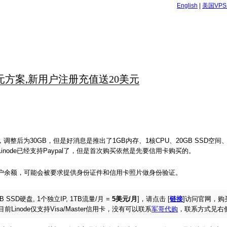
English
|
美国VP
5美元方案,新用户注册充值送20美元
整后为30GB，但是好消息是推出了1GB内存、1核CPU、20GB SSD空间、
ode已经支持Paypal了，但是首次购买依然是先要信用卡购买的。
元账户余额，可能会被要求提供身份证件和信用卡照片做身份验证。
GB SSD硬盘, 1个独立IP, 1TB流量/月 =
5美元/月
]，请点击 [
链接
]访问官网，购买时
 谢谢。目前Linode仅支持Visa/Master信用卡，没有可以联系
军哥代购
，联系方式见右