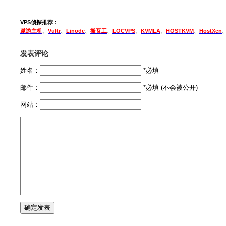
VPS侦探推荐：
遨游主机
、
Vultr
、
Linode
、
搬瓦工
、
LOCVPS
、
KVMLA
、
HOSTKVM
、
HostXen
发表评论
姓名：
*必填
邮件：
*必填 (不会被公开)
网站：