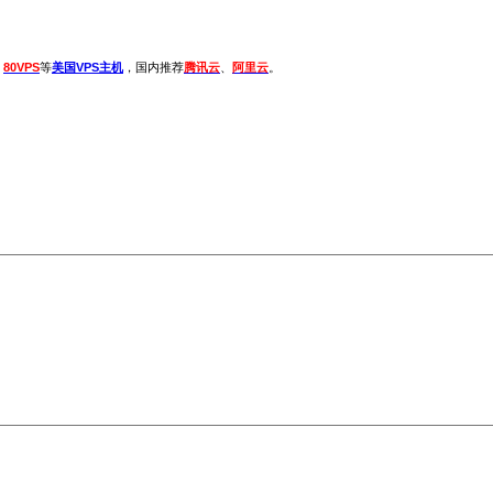
、
80VPS
等
美国VPS主机
，国内推荐
腾讯云
、
阿里云
。