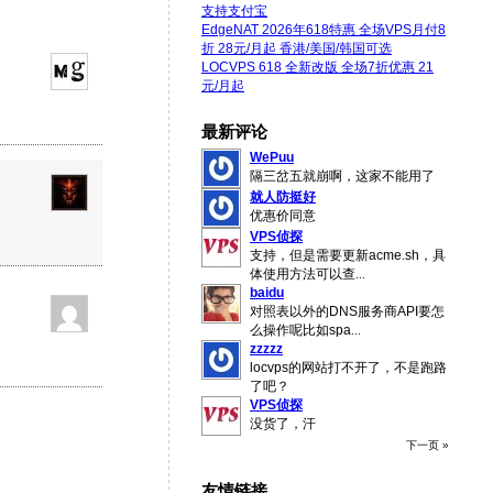
支持支付宝
EdgeNAT 2026年618特惠 全场VPS月付8
折 28元/月起 香港/美国/韩国可选
LOCVPS 618 全新改版 全场7折优惠 21
元/月起
最新评论
WePuu
隔三岔五就崩啊，这家不能用了
就人防挺好
优惠价同意
VPS侦探
支持，但是需要更新acme.sh，具
体使用方法可以查
...
baidu
对照表以外的DNS服务商API要怎
么操作呢比如spa
...
zzzzz
locvps的网站打不开了，不是跑路
了吧？
VPS侦探
没货了，汗
下一页 »
友情链接