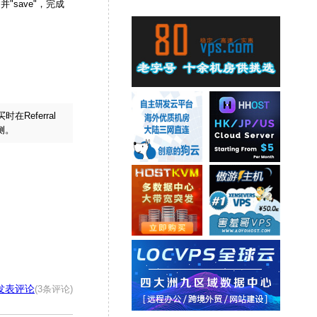
并"save"，完成
在Referral
侧。
发表评论
(3条评论)