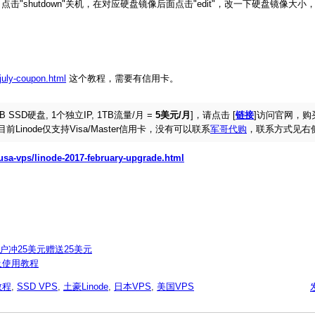
接，点击"shutdown"关机，在对应硬盘镜像后面点击"edit"，改一下硬盘镜像大小，
july-coupon.html
这个教程，需要有信用卡。
GB SSD硬盘, 1个独立IP, 1TB流量/月 =
5美元/月
]，请点击 [
链接
]访问官网，购买时
 谢谢。目前Linode仅支持Visa/Master信用卡，没有可以联系
军哥代购
，联系方式见右
/usa-vps/linode-2017-february-upgrade.html
用户冲25美元赠送25美元
及使用教程
教程
,
SSD VPS
,
土豪Linode
,
日本VPS
,
美国VPS