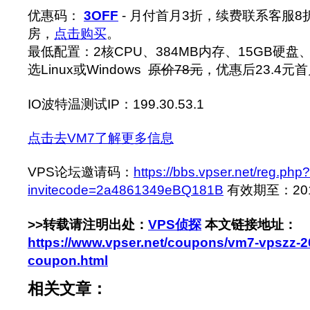
优惠码：
3OFF
- 月付首月3折，续费联系客服
房，
点击购买
。
最低配置：2核CPU、384MB内存、15GB硬盘
选Linux或Windows
原价78元
，优惠后23.4元
IO波特温测试IP：199.30.53.1
点击去VM7了解更多信息
VPS论坛邀请码：
https://bbs.vpser.net/reg.php?
invitecode=2a4861349eBQ181B
有效期至：2014-
>>转载请注明出处：
VPS侦探
本文链接地址：
https://www.vpser.net/coupons/vm7-vpszz-2
coupon.html
相关文章：