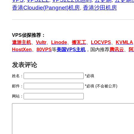
香港Cloudie(Pangnet)机房
,
香港沙田机房
VPS侦探推荐：
遨游主机
、
Vultr
、
Linode
、
搬瓦工
、
LOCVPS
、
KVMLA
HostXen
、
80VPS
等
美国VPS主机
，国内推荐
腾讯云
、
阿
发表评论
姓名：
*必填
邮件：
*必填 (不会被公开)
网站：