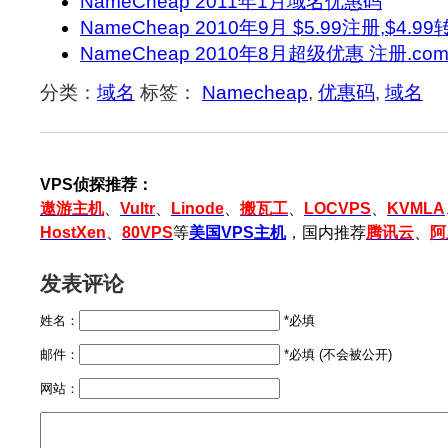
NameCheap 2011年1月域名优惠码
NameCheap 2010年9月 $5.99注册,$4
NameCheap 2010年8月超级优惠 注册.com,
分类：
域名
标签：
Namecheap
,
优惠码
,
域名
VPS侦探推荐：
遨游主机
、
Vultr
、
Linode
、
搬瓦工
、
LOCVPS
、
KVMLA
HostXen
、
80VPS
等
美国VPS主机
，国内推荐
腾讯云
、
阿
发表评论
姓名：
*必填
邮件：
*必填 (不会被公开)
网站：