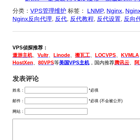
分类：
VPS管理维护
标签：
LNMP
,
Nginx
,
Ngi
Nginx反向代理
,
反代
,
反代教程
,
反代设置
,
反向
VPS侦探推荐：
遨游主机
、
Vultr
、
Linode
、
搬瓦工
、
LOCVPS
、
KVMLA
HostXen
、
80VPS
等
美国VPS主机
，国内推荐
腾讯云
、
阿
发表评论
姓名：
*必填
邮件：
*必填 (不会被公开)
网站：