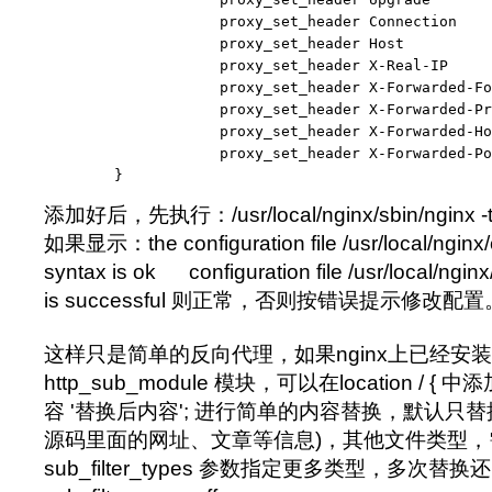
    	            proxy_set_header Connection         "upgrade";

    	            proxy_set_header Host               $host;

    	            proxy_set_header X-Real-IP          $remote_addr;

    	            proxy_set_header X-Forwarded-For    $proxy_add_x_forwarded_for;

    	            proxy_set_header X-Forwarded-Proto  $scheme;

    	            proxy_set_header X-Forwarded-Host   $host;

    	            proxy_set_header X-Forwarded-Port   $server_port;

        }
添加好后，先执行：/usr/local/nginx/sbin/ngi
如果显示：the configuration file /usr/local/nginx/
syntax is ok configuration file /usr/local/nginx
is successful 则正常，否则按错误提示修改配置
这样只是简单的反向代理，如果nginx上已经安装 --w
http_sub_module 模块，可以在location / { 中添
容 '替换后内容'; 进行简单的内容替换，默认只替换h
源码里面的网址、文章等信息)，其他文件类型，
sub_filter_types 参数指定更多类型，多次替