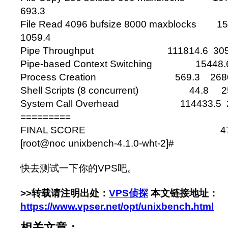
693.3
File Read 4096 bufsize 8000 maxblocks 
1059.4
Pipe Throughput 111814.6 3058
Pipe-based Context Switching 15448.
Process Creation 569.3 26803
Shell Scripts (8 concurrent) 44.8 2
System Call Overhead 114433.5 2
=========
FINAL SCORE 475
[root@noc unixbench-4.1.0-wht-2]#
快去测试一下你的VPS吧。
>>转载请注明出处：
VPS侦探
本文链接地址：
https://www.vpser.net/opt/unixbench.html
相关文章：