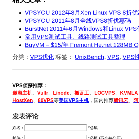
VPSYOU 2012年8月Xen Linux VPS 8折
VPSYOU 2011年8月全线VPS8折优惠码
BurstNet 2011年6月Windows和Linux V
常用VPS测试工具、线路测试工具整理
BuyVM – $15/年 Fremont He.net 128M
分类：
VPS优化
标签：
UnixBench
,
VPS
,
VPS
VPS侦探推荐：
遨游主机
、
Vultr
、
Linode
、
搬瓦工
、
LOCVPS
、
KVMLA
HostXen
、
80VPS
等
美国VPS主机
，国内推荐
腾讯云
、
阿
发表评论
姓名：
*必填
邮件：
*必填 (不会被公开)