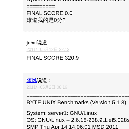
=========
FINAL SCORE 0.0
难道我的是0分?
jubal
说道：
2011年05月12日 22:13
FINAL SCORE 320.9
随风
说道：
2011年05月2日 08:16
================================
BYTE UNIX Benchmarks (Version 5.1.3)
System: server1: GNU/Linux
OS: GNU/Linux -- 2.6.18-238.9.1.el5.028s
SMP Thu Apr 14 14:06:01 MSD 2011