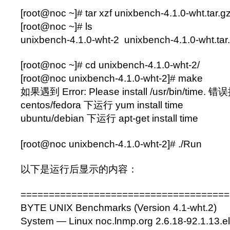
[root@noc ~]# tar xzf unixbench-4.1.0-wht.tar.g
[root@noc ~]# ls
unixbench-4.1.0-wht-2 unixbench-4.1.0-wht.tar
[root@noc ~]# cd unixbench-4.1.0-wht-2/
[root@noc unixbench-4.1.0-wht-2]# make
如果遇到 Error: Please install /usr/bin/time. 
centos/fedora 下运行 yum install time
ubuntu/debian 下运行 apt-get install time
[root@noc unixbench-4.1.0-wht-2]# ./Run
以下是运行后显示的内容：
=====================================
BYTE UNIX Benchmarks (Version 4.1-wht.2)
System — Linux noc.lnmp.org 2.6.18-92.1.13.e