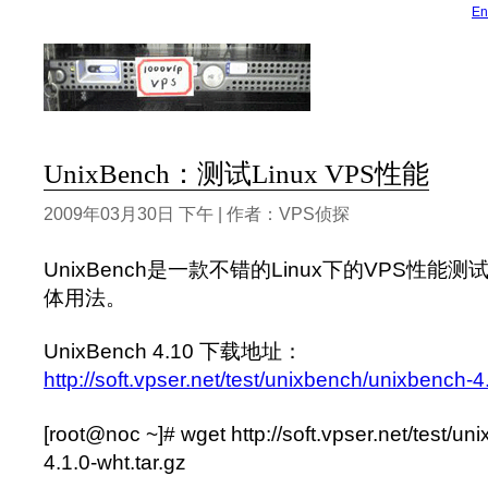
En
UnixBench：测试Linux VPS性能
2009年03月30日 下午 | 作者：VPS侦探
UnixBench是一款不错的Linux下的VPS性
体用法。
UnixBench 4.10 下载地址：
http://soft.vpser.net/test/unixbench/unixbench-4
[root@noc ~]# wget http://soft.vpser.net/test/u
4.1.0-wht.tar.gz