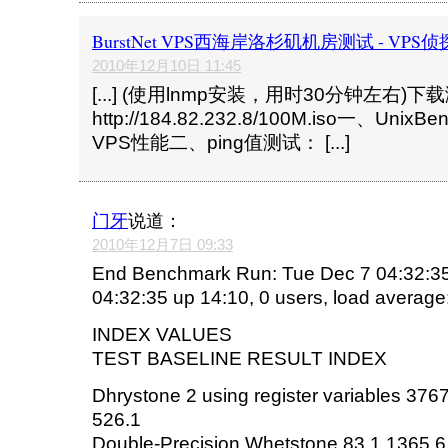
BurstNet VPS西海岸洛杉矶机房测试 - VPS侦
2010年12月10日 11:45
[...] (使用lnmp安装，用时30分钟左右)下
http://184.82.232.8/100M.iso一、Unix
VPS性能二、ping值测试： [...]
门牙
说道：
2010年12月7日 09:33
End Benchmark Run: Tue Dec 7 04:32:
04:32:35 up 14:10, 0 users, load average:
INDEX VALUES
TEST BASELINE RESULT INDEX
Dhrystone 2 using register variables 37
526.1
Double-Precision Whetstone 83.1 1365.6