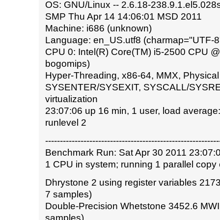
OS: GNU/Linux -- 2.6.18-238.9.1.el5.028s
SMP Thu Apr 14 14:06:01 MSD 2011
Machine: i686 (unknown)
Language: en_US.utf8 (charmap="UTF-8",
CPU 0: Intel(R) Core(TM) i5-2500 CPU 
bogomips)
Hyper-Threading, x86-64, MMX, Physical
SYSENTER/SYSEXIT, SYSCALL/SYSRET,
virtualization
23:07:06 up 16 min, 1 user, load average:
runlevel 2
-----------------------------------------------------------
Benchmark Run: Sat Apr 30 2011 23:07:0
1 CPU in system; running 1 parallel copy 
Dhrystone 2 using register variables 2173
7 samples)
Double-Precision Whetstone 3452.6 MWIP
samples)