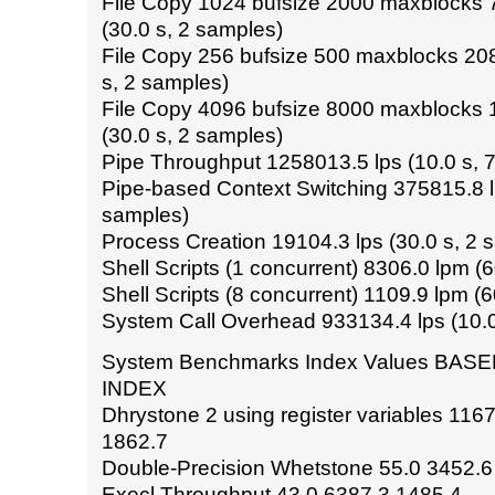
File Copy 1024 bufsize 2000 maxblocks
(30.0 s, 2 samples)
File Copy 256 bufsize 500 maxblocks 20
s, 2 samples)
File Copy 4096 bufsize 8000 maxblocks
(30.0 s, 2 samples)
Pipe Throughput 1258013.5 lps (10.0 s, 
Pipe-based Context Switching 375815.8 lp
samples)
Process Creation 19104.3 lps (30.0 s, 2 
Shell Scripts (1 concurrent) 8306.0 lpm (
Shell Scripts (8 concurrent) 1109.9 lpm (
System Call Overhead 933134.4 lps (10.0
System Benchmarks Index Values BAS
INDEX
Dhrystone 2 using register variables 11
1862.7
Double-Precision Whetstone 55.0 3452.6
Execl Throughput 43.0 6387.3 1485.4