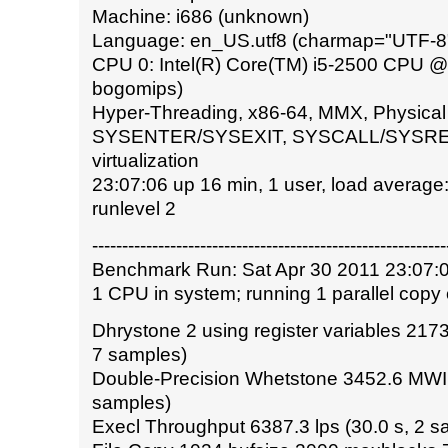
Machine: i686 (unknown)
Language: en_US.utf8 (charmap="UTF-8",
CPU 0: Intel(R) Core(TM) i5-2500 CPU 
bogomips)
Hyper-Threading, x86-64, MMX, Physical
SYSENTER/SYSEXIT, SYSCALL/SYSRET,
virtualization
23:07:06 up 16 min, 1 user, load average:
runlevel 2
-----------------------------------------------------------
Benchmark Run: Sat Apr 30 2011 23:07:0
1 CPU in system; running 1 parallel copy 
Dhrystone 2 using register variables 2173
7 samples)
Double-Precision Whetstone 3452.6 MWIP
samples)
Execl Throughput 6387.3 lps (30.0 s, 2 s