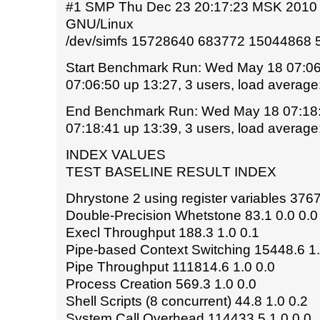
#1 SMP Thu Dec 23 20:17:23 MSK 2010 i
GNU/Linux
/dev/simfs 15728640 683772 15044868 
Start Benchmark Run: Wed May 18 07:0
07:06:50 up 13:27, 3 users, load average:
End Benchmark Run: Wed May 18 07:18
07:18:41 up 13:39, 3 users, load average:
INDEX VALUES
TEST BASELINE RESULT INDEX
Dhrystone 2 using register variables 3767
Double-Precision Whetstone 83.1 0.0 0.0
Execl Throughput 188.3 1.0 0.1
Pipe-based Context Switching 15448.6 1.
Pipe Throughput 111814.6 1.0 0.0
Process Creation 569.3 1.0 0.0
Shell Scripts (8 concurrent) 44.8 1.0 0.2
System Call Overhead 114433.5 1.0 0.0