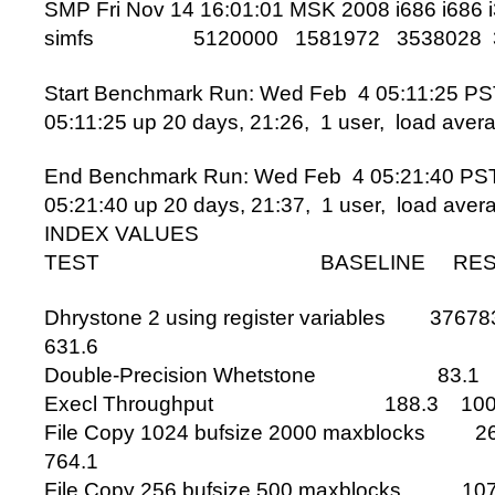
SMP Fri Nov 14 16:01:01 MSK 2008 i686 i686 
simfs 5120000 1581972 3538028 3
Start Benchmark Run: Wed Feb 4 05:11:25 P
05:11:25 up 20 days, 21:26, 1 user, load avera
End Benchmark Run: Wed Feb 4 05:21:40 PS
05:21:40 up 20 days, 21:37, 1 user, load avera
INDEX VALUES
TEST BASELINE RESUL
Dhrystone 2 using register variables 376
631.6
Double-Precision Whetstone 83.1 
Execl Throughput 188.3 1009
File Copy 1024 bufsize 2000 maxblocks
764.1
File Copy 256 bufsize 500 maxblocks 