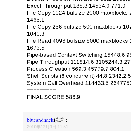
Execl Throughput 188.3 14534.9 771.9
File Copy 1024 bufsize 2000 maxblocks
1465.1
File Copy 256 bufsize 500 maxblocks 10
1040.3
File Read 4096 bufsize 8000 maxblocks
1673.5
Pipe-based Context Switching 15448.6 9
Pipe Throughput 111814.6 3105244.3 27
Process Creation 569.3 45779.7 804.1
Shell Scripts (8 concurrent) 44.8 2342.2 
System Call Overhead 114433.5 2647753
=========
FINAL SCORE 586.9
blueandhack
说道：
2010年12月3日 11:51