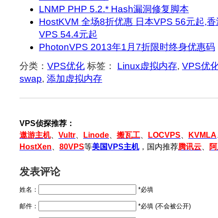
LNMP PHP 5.2.* Hash漏洞修复脚本
HostKVM 全场8折优惠 日本VPS 56元起,香
VPS 54.4元起
PhotonVPS 2013年1月7折限时终身优惠码
分类：
VPS优化
标签：
Linux虚拟内存
,
VPS优
swap
,
添加虚拟内存
VPS侦探推荐：
遨游主机
、
Vultr
、
Linode
、
搬瓦工
、
LOCVPS
、
KVMLA
HostXen
、
80VPS
等
美国VPS主机
，国内推荐
腾讯云
、
阿
发表评论
姓名：
*必填
邮件：
*必填 (不会被公开)