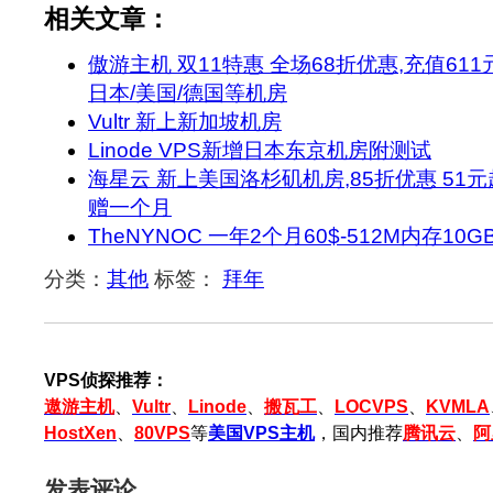
相关文章：
傲游主机 双11特惠 全场68折优惠,充值611元
日本/美国/德国等机房
Vultr 新上新加坡机房
Linode VPS新增日本东京机房附测试
海星云 新上美国洛杉矶机房,85折优惠 51元起
赠一个月
TheNYNOC 一年2个月60$-512M内存10
分类：
其他
标签：
拜年
VPS侦探推荐：
遨游主机
、
Vultr
、
Linode
、
搬瓦工
、
LOCVPS
、
KVMLA
HostXen
、
80VPS
等
美国VPS主机
，国内推荐
腾讯云
、
阿
发表评论