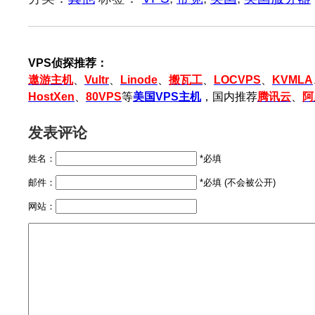
VPS侦探推荐：
遨游主机
、
Vultr
、
Linode
、
搬瓦工
、
LOCVPS
、
KVMLA
HostXen
、
80VPS
等
美国VPS主机
，国内推荐
腾讯云
、
阿
发表评论
姓名：
*必填
邮件：
*必填 (不会被公开)
网站：