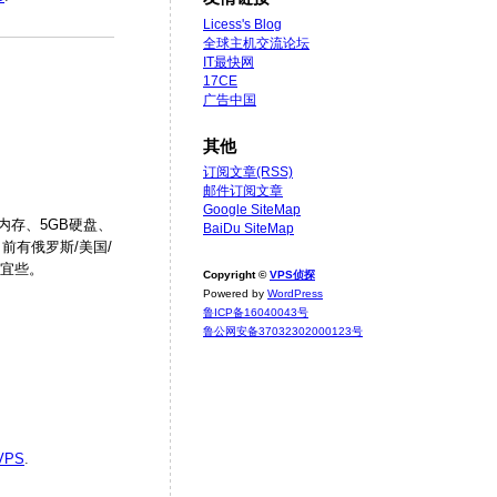
Licess's Blog
全球主机交流论坛
IT最快网
17CE
广告中国
其他
订阅文章(RSS)
邮件订阅文章
Google SiteMap
内存、5GB硬盘、
BaiDu SiteMap
前有俄罗斯/美国/
便宜些。
Copyright ©
VPS侦探
Powered by
WordPress
鲁ICP备16040043号
鲁公网安备37032302000123号
VPS
.