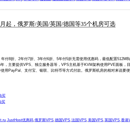
 7.24元/月起，俄罗斯/美国/英国/德国等35个机房可选
付8折、2年付7折、3年付6折、5年付5折无需使用优惠码，最低配置512MB
6年，主要提供VPS、独立服务器等，VPS主机基于KVM架构使用PVE面板，目
支持使用PayPal、支付宝、银联、比特币等方式付款。俄罗斯机房的相对来说要
购买
购买
t.ru
,
JustHost优惠码
,
俄罗斯VPS
,
德国VPS
,
法国VPS
,
美国VPS
,
英国VPS
,
香港