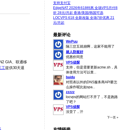
支持支付宝
EdgeNAT 2026年618特惠 全场VPS月付8
折 28元/月起 香港/美国/韩国可选
LOCVPS 618 全新改版 全场7折优惠 21
元/月起
最新评论
WePuu
隔三岔五就崩啊，这家不能用了
就人防挺好
优惠价同意
2 GIA、联通移
VPS侦探
支持，但是需要更新acme.sh，具
瓦工
提供30天退
体使用方法可以查
...
baidu
对照表以外的DNS服务商API要怎
么操作呢比如spa
...
zzzzz
locvps的网站打不开了，不是跑路
了吧？
VPS侦探
没货了，汗
下一页 »
友情链接
S
.