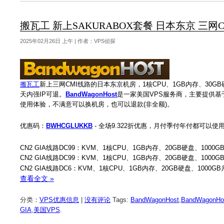
搬瓦工 新上SAKURABOX套餐 日本东京 三网CMI线
2025年02月26日 上午 | 作者：VPS侦探
搬瓦工
新上三网CMI线路的日本东京机房，1核CPU、1GB内存、30GB硬
天内强IP可退。
BandWagonHost
是一家美国VPS服务商，主要提供基于KV
使用体验，不满意可以换机房，也可以退款(非全额)。
优惠码：
BWHCGLUKKB
- 全场9.322折优惠，月付季付年付都可以使
CN2 GIA线路DC99：KVM、1核CPU、1GB内存、20GB硬盘、1000
CN2 GIA线路DC99：KVM、1核CPU、1GB内存、20GB硬盘、1000
CN2 GIA线路DC6：KVM、1核CPU、1GB内存、20GB硬盘、1000G
查看全文 »
分类：
VPS优惠信息
|
没有评论
Tags:
BandWagonHost
,
BandWagonH
GIA
,
美国VPS
.