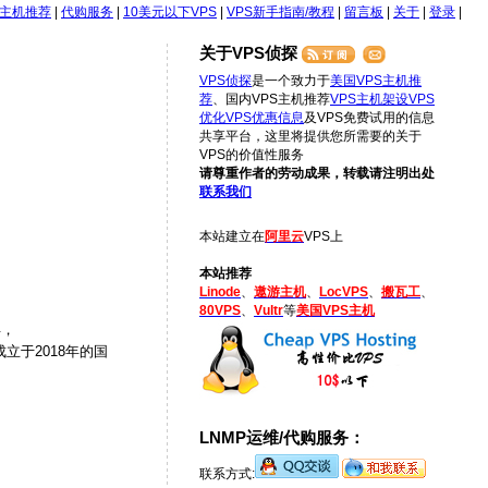
S主机推荐
|
代购服务
|
10美元以下VPS
|
VPS新手指南/教程
|
留言板
|
关于
|
登录
|
关于VPS侦探
VPS侦探
是一个致力于
美国VPS主机推
荐
、国内VPS主机推荐
VPS主机架设
VPS
优化
VPS优惠信息
及VPS免费试用的信息
共享平台，这里将提供您所需要的关于
VPS的价值性服务
请尊重作者的劳动成果，转载请注明出处
联系我们
本站建立在
阿里云
VPS上
本站推荐
Linode
、
遨游主机
、
LocVPS
、
搬瓦工
、
80VPS
、
Vultr
等
美国VPS主机
年，
立于2018年的国
LNMP运维/代购服务：
联系方式: