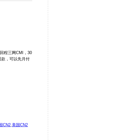
回程三网CMI，30
退款，可以先月付
国CN2
,
美国CN2