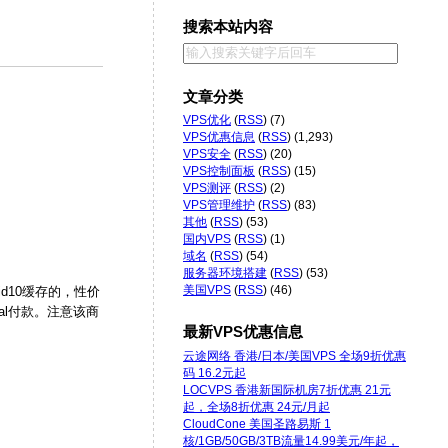
搜索本站内容
文章分类
VPS优化
(
RSS
) (7)
VPS优惠信息
(
RSS
) (1,293)
VPS安全
(
RSS
) (20)
VPS控制面板
(
RSS
) (15)
VPS测评
(
RSS
) (2)
VPS管理维护
(
RSS
) (83)
其他
(
RSS
) (53)
国内VPS
(
RSS
) (1)
域名
(
RSS
) (54)
服务器环境搭建
(
RSS
) (53)
美国VPS
(
RSS
) (46)
id10缓存的，性价
al付款。注意该商
最新VPS优惠信息
云途网络 香港/日本/美国VPS 全场9折优惠
码 16.2元起
LOCVPS 香港新国际机房7折优惠 21元
起，全场8折优惠 24元/月起
CloudCone 美国圣路易斯 1
核/1GB/50GB/3TB流量14.99美元/年起，