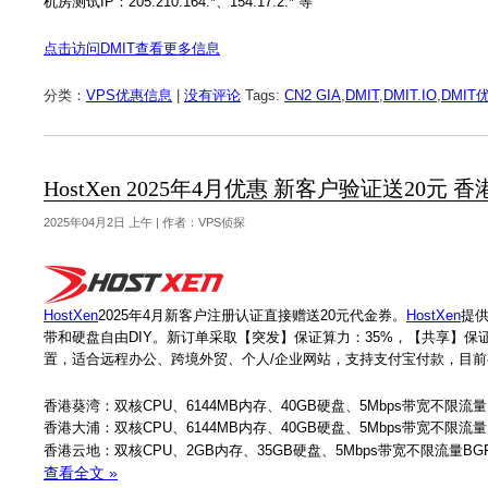
机房测试IP：205.210.164.*、154.17.2.* 等
点击访问DMIT查看更多信息
分类：
VPS优惠信息
|
没有评论
Tags:
CN2 GIA
,
DMIT
,
DMIT.IO
,
DMIT
HostXen 2025年4月优惠 新客户验证送20元 
2025年04月2日 上午 | 作者：VPS侦探
HostXen
2025年4月新客户注册认证直接赠送20元代金券。
HostXen
提供
带和硬盘自由DIY。新订单采取【突发】保证算力：35%，【共享】保证
置，适合远程办公、跨境外贸、个人/企业网站，支持支付宝付款，目
香港葵湾：双核CPU、6144MB内存、40GB硬盘、5Mbps带宽不限流量BG
香港大浦：双核CPU、6144MB内存、40GB硬盘、5Mbps带宽不限流量BG
香港云地：双核CPU、2GB内存、35GB硬盘、5Mbps带宽不限流量BGP、
查看全文 »