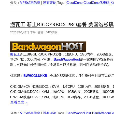
分类：
VPS优惠信息
|
没有评论
Tags:
CloudCone
,
CloudCone优惠码
,
K
搬瓦工 新上BIGGERBOX PRO套餐 美国洛杉矶CN2 
2025年03月7日 下午 | 作者：VPS侦探
搬瓦工
新上BIGGERBOX PRO套餐，1核CPU、1GB内存、20GB硬
动CMIN2，30天内强IP可退。
BandWagonHost
是一家美国VPS服务商，
款，可以先月付使用体验，不满意可以换机房，也可以退款(非全额)。
优惠码：
BWHCGLUKKB
- 全场9.322折优惠，月付季付年付都可以使
CN2 GIA+CMIN2线路DC1：KVM、1核CPU、1GB内存、20GB硬盘
CN2 GIA线路DC99：KVM、1核CPU、1GB内存、20GB硬盘、1000
CN2 GIA线路DC99：KVM、1核CPU、1GB内存、20GB硬盘、1000
查看全文 »
分类：
VPS优惠信息
|
没有评论
Tags:
BandWagonHost
,
BandWagonH