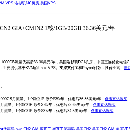
VM VPS
,
洛杉矶MC机房
,
美国VPS
.
GIA+CMIN2 1核/1GB/20GB 36.36美元/年
盘、1000GB流量优惠后36.36美元/年，美国洛杉矶DC1机房，中国直连优化电信CN
主要提供基于KVM的Linux VPS。
支持支付宝
和Paypal付款，性价比高。
搬
用。
、1000GB月流量、1个独立IP
原价$39/年
，优惠后36.36美元/年，
点击直达购买
GB月流量、1个独立IP
原价$79/年
，优惠后73.65美元/年，
点击直达购买
GB月流量、1个独立IP
原价$37/年
，优惠后34.5美元/年，
点击直达购买
ost优惠码
,
bwg
,
CN2 GIA
,
搬瓦工
,
搬瓦工优惠码
,
美国CN2
,
美国CN2 GIA
,
美国VP