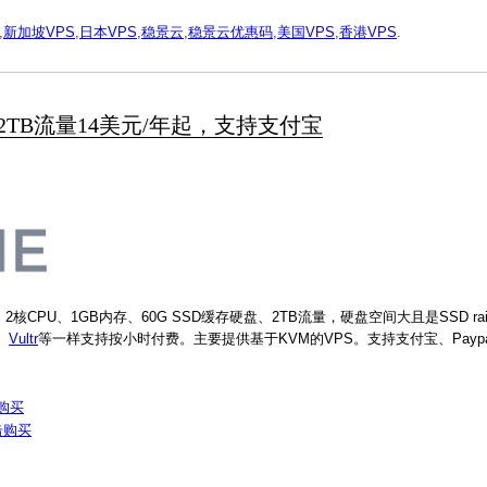
,
新加坡VPS
,
日本VPS
,
稳景云
,
稳景云优惠码
,
美国VPS
,
香港VPS
.
0GB/2TB流量14美元/年起，支持支付宝
CPU、1GB内存、60G SSD缓存硬盘、2TB流量，硬盘空间大且是SSD ra
、
Vultr
等一样支持按小时付费。主要提供基于KVM的VPS。支持支付宝、Payp
购买
击购买