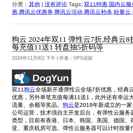
分类：
其他
|
没有评论
Tags:
双11特惠
,
国内云服
惠
,
腾讯云优惠券
,
腾讯云活动
,
腾讯云秒杀
,
轻量云
,
狗云 2024年双11 弹性云7折,经典云8
每充值11送1 转盘抽5折码等
2024年11月9日 下午 | 作者：VPS侦探
双11
狗云
全场新开通弹性云全场7折优惠，经典云
优惠，另外单笔充值每满11送1，此外还有幸运
流量、余额等奖品。
狗云
是2019年新成立的一
公司运营，技术强自主开发后台，有弹性云服务
类型，目前有香港、日本、韩国、美国、德国、
亚、重庆机房可选。弹性云服务器可以计时按量