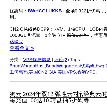
优惠码：
BWHCGLUKKB
- 全场9.322折优
用。
CN2 GIA线路DC99：KVM、1核CPU、1GB内
1000GB月流量、1个独立IP
原价$37/年
，优惠后
达购买
查看全文 »
分类：
VPS优惠信息
|
评论(2)
Tags:
BandWagonHost
,
BandWagonHost优惠码
,
bwg
,
工优惠码
,
美国CN2 GIA
,
美国VPS
,
香港VPS
.
狗云 2024年双12 弹性云7折,经典云8
每充值100送10 转盘抽5折码等