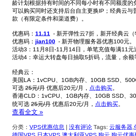
龄计划根据持有时间的不同每小时有不同额度的
可以购买同时还支持后台自主更换IP；经典云与
款（有限定条件和渠道费）。
优惠码：
11.11
- 新开弹性云7折，新开经典云（
优惠码：
jian100
- 新开物理服务器优惠100元。
活动3：11月8日-11月14日，单笔充值每满11元
活动4：幸运大转盘每日抽取5折码，流量，余额
经典云：
美国LA：1vCPU、1GB内存、10GB SSD、50
可选
25元/月
优惠后20元/月，
点击购买
。
香港CLD：1vCPU、1GB内存、10GB SSD、30
统可选
25元/月
优惠后20元/月，
点击购买
。
查看全文 »
分类：
VPS优惠信息
|
没有评论
Tags:
云服务器
,
德国VPS
,
日本VPS
,
澳大利亚VPS
,
狗云
,
狗云优惠