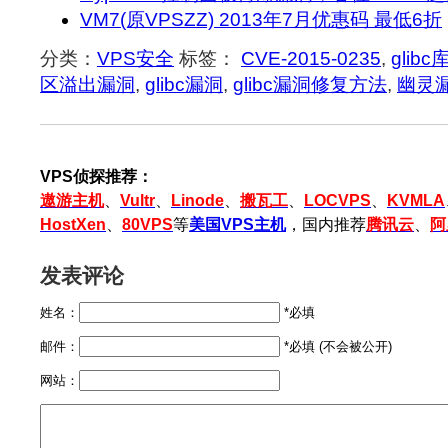
VM7(原VPSZZ) 2013年7月优惠码 最低6折
分类：
VPS安全
标签：
CVE-2015-0235
,
glib
区溢出漏洞
,
glibc漏洞
,
glibc漏洞修复方法
,
幽灵
VPS侦探推荐：
遨游主机
、
Vultr
、
Linode
、
搬瓦工
、
LOCVPS
、
KVMLA
HostXen
、
80VPS
等
美国VPS主机
，国内推荐
腾讯云
、
阿
发表评论
姓名：
*必填
邮件：
*必填 (不会被公开)
网站：