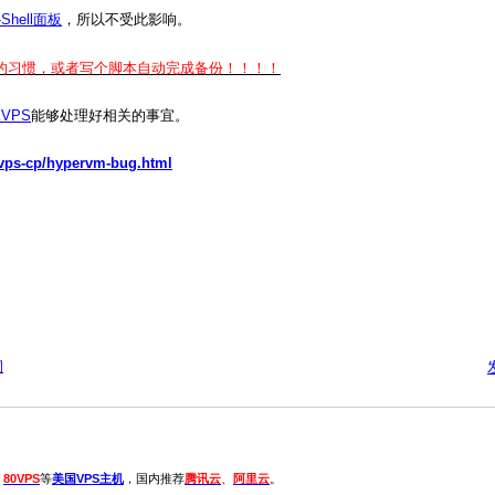
-Shell面板
，所以不受此影响。
份的习惯，或者写个脚本自动完成备份！！！！
KVPS
能够处理好相关的事宜。
/vps-cp/hypervm-bug.html
洞
、
80VPS
等
美国VPS主机
，国内推荐
腾讯云
、
阿里云
。