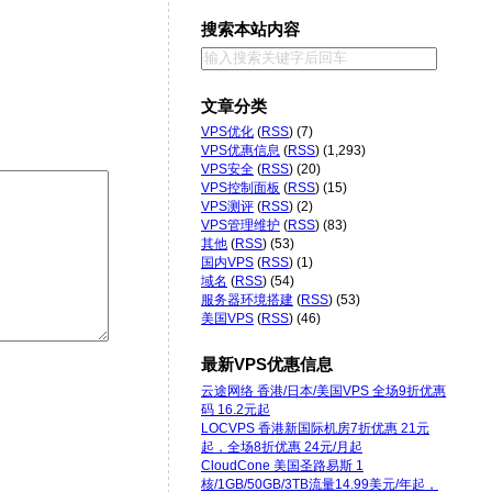
搜索本站内容
文章分类
VPS优化
(
RSS
) (7)
VPS优惠信息
(
RSS
) (1,293)
VPS安全
(
RSS
) (20)
VPS控制面板
(
RSS
) (15)
VPS测评
(
RSS
) (2)
VPS管理维护
(
RSS
) (83)
其他
(
RSS
) (53)
国内VPS
(
RSS
) (1)
域名
(
RSS
) (54)
服务器环境搭建
(
RSS
) (53)
美国VPS
(
RSS
) (46)
最新VPS优惠信息
云途网络 香港/日本/美国VPS 全场9折优惠
码 16.2元起
LOCVPS 香港新国际机房7折优惠 21元
起，全场8折优惠 24元/月起
CloudCone 美国圣路易斯 1
核/1GB/50GB/3TB流量14.99美元/年起，