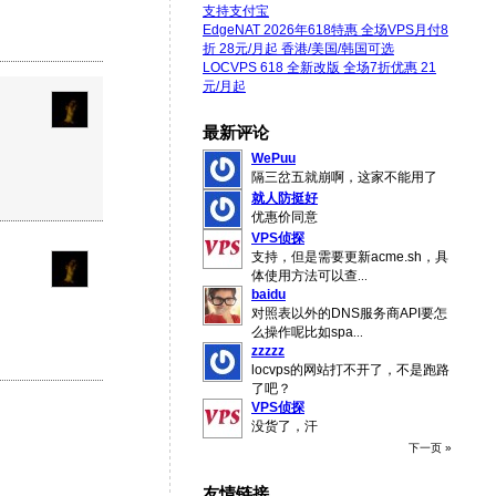
支持支付宝
EdgeNAT 2026年618特惠 全场VPS月付8
折 28元/月起 香港/美国/韩国可选
LOCVPS 618 全新改版 全场7折优惠 21
元/月起
最新评论
WePuu
隔三岔五就崩啊，这家不能用了
就人防挺好
优惠价同意
VPS侦探
支持，但是需要更新acme.sh，具
体使用方法可以查
...
baidu
对照表以外的DNS服务商API要怎
么操作呢比如spa
...
zzzzz
locvps的网站打不开了，不是跑路
了吧？
VPS侦探
没货了，汗
下一页 »
友情链接