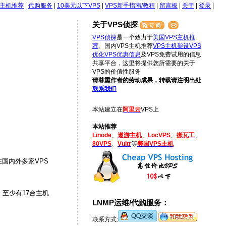
S主机推荐
|
代购服务
|
10美元以下VPS
|
VPS新手指南/教程
|
留言板
|
关于
|
登录
|
关于VPS侦探
VPS侦探
是一个致力于
美国VPS主机推
荐
、国内VPS主机推荐
VPS主机架设
VPS
优化
VPS优惠信息
及VPS免费试用的信息
共享平台，这里将提供您所需要的关于
VPS的价值性服务
请尊重作者的劳动成果，转载请注明出处
联系我们
本站建立在
阿里云
VPS上
本站推荐
Linode
、
遨游主机
、
LocVPS
、
搬瓦工
、
80VPS
、
Vultr
等
美国VPS主机
在国内外多家VPS
，至少有17台主机
LNMP运维/代购服务：
联系方式: