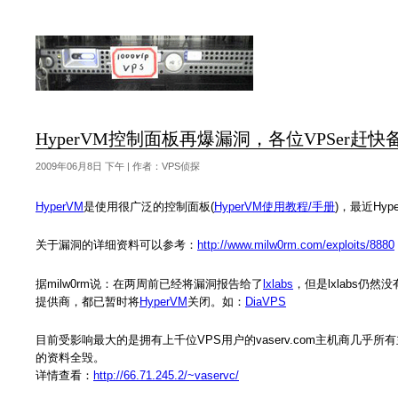
HyperVM控制面板再爆漏洞，各位VPSer赶
2009年06月8日 下午 | 作者：VPS侦探
HyperVM
是使用很广泛的控制面板(
HyperVM使用教程/手册
)，最近Hy
关于漏洞的详细资料可以参考：
http://www.milw0rm.com/exploits/8880
据milw0rm说：在两周前已经将漏洞报告给了
lxlabs
，但是lxlabs仍
提供商，都已暂时将
HyperVM
关闭。如：
DiaVPS
目前受影响最大的是拥有上千位VPS用户的vaserv.com主机商几
的资料全毁。
详情查看：
http://66.71.245.2/~vaservc/