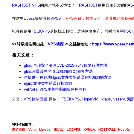
RASHOST VPS
的用户就不必惊慌了，
RASHOST
使用自主开发的
RAS
在这里
Licess
提醒各位
VPSer
：
VPS有价，数据无价，请养成经常备
祝各位使用
FSCKVPS
尽快找回数据，尽快恢复生产。同时也希望
FSC
>>转载请注明出处：
VPS侦探
本文链接地址：
https://www.vpser.net
相关文章：
glibc 再现安全漏洞CVE-2015-7547修复解决方法
glibc库爆缓冲区溢出漏洞(幽灵)修复方法
再提供一种解决Nginx文件类型错误解析漏洞的方法
nginx文件类型错误解析漏洞
vePortal VPS主机控制面板使用教程
分类：
VPS控制面板
标签：
FSCKVPS
,
HyperVM
,
lxlabs
,
vaserv
,
漏
VPS侦探推荐：
遨游主机
、
Vultr
、
Linode
、
搬瓦工
、
LOCVPS
、
KVMLA
、
HOSTKVM
、
HostXen