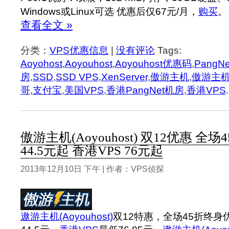
Windows或Linux可选 优惠后仅67元/月，
购买
。
查看全文 »
分类：
VPS优惠信息
|
没有评论
Tags:
Aoyohost
,
Aoyouhost
,
Aoyouhost优惠码
,
PangNe
房
,
SSD
,
SSD VPS
,
XenServer
,
傲游主机
,
傲游主
哥
,
支付宝
,
美国VPS
,
香港PangNet机房
,
香港VPS
.
傲游主机(Aoyouhost) 双12优惠 全场
44.5元起 香港VPS 76元起
2013年12月10日 下午 | 作者：VPS侦探
遨游主机(Aoyouhost)
双12特惠，全场45折终身