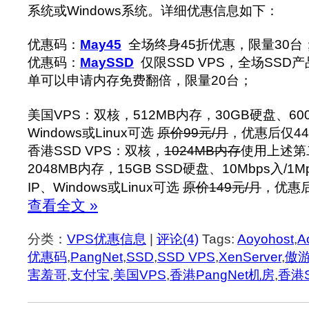
系统或Windows系统。详细优惠信息如下：
优惠码：
May45
全场终身45折优惠，限量30台
优惠码：
MaySSD
仅限SSD VPS，全场SSD
单可以申请内存免费翻倍，限量20台；
美国VPS：双核，512MB内存，30GB硬盘、60
Windows或Linux可选
原价99元/月
，优惠后仅44
香港SSD VPS：双核，
1024MB内存
使用上述第
2048MB内存，15GB SSD硬盘、10Mbps入/
IP、Windows或Linux可选
原价149元/月
，优惠后
查看全文 »
分类：
VPS优惠信息
|
评论(4)
Tags:
Aoyohost
,
A
优惠码
,
PangNet
,
SSD
,
SSD VPS
,
XenServer
,
傲
害羞哥
,
支付宝
,
美国VPS
,
香港PangNet机房
,
香港S