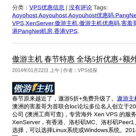
分类：
VPS优惠信息
|
没有评论
Tags:
Aoyohost
,
Aoyouhost
,
Aoyouhost优惠码
,
PangNe
VPS
,
XenServer
,
傲游主机
,
傲游主机优惠码
,
害羞
港PangNet机房
,
香港VPS
.
傲游主机 春节特惠 全场5折优惠+额
2014年01月22日 上午 | 作者：VPS侦探
春节原来越近了，遨游5折+免费升级了。
遨游主机(
澳洲的害羞哥为首联合loc论坛多位名人创立于2
公司 (澳洲工商可查)，专营海外 Xen VPS 的
XenServer，有香港、洛杉矶MC、洛杉矶Pee
选择，可以选择Linux系统或Windows系统。2