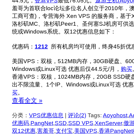
44.5元，
香港VPS
最低76.05元。
遨游主机(Aoyou
羞哥为首联合loc论坛多位名人创立于2010年，
工商可查)，专营海外 Xen VPS 的服务商，基于X
洛杉矶MC、洛杉矶Peer1、圣何塞SJ机房可供选
统或Windows系统。双12优惠信息如下：
优惠码：
1212
所有机房均可使用，终身45折优
美国VPS：双核，512MB内存，30GB硬盘、60
Windows或Linux可选 优惠后仅44.5元/月，
购买
香港VPS：双核，1024MB内存，20GB SSD硬盘、
出不限流量、1个IP、Windows或Linux可选 优惠
买
。
查看全文 »
分类：
VPS优惠信息
|
评论(2)
Tags:
Aoyohost
,
A
优惠码
,
PangNet
,
SSD
,
SSD VPS
,
XenServer
,
傲
双12优惠
,
害羞哥
,
支付宝
,
美国VPS
,
香港PangNe