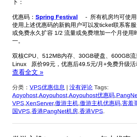
下：
优惠码：
Spring Festival
- 所有机房均可使用
使用上述优惠码的新购用户可以发ticket联系客服免
或免费永久扩容 1/2 流量或免费增加一个月使
一。
双核CPU、512MB内存、30GB硬盘、600GB流
Linux 原价99元，优惠后49.5元/月+免费升级
查看全文 »
分类：
VPS优惠信息
|
没有评论
Tags:
Aoyohost
,
Aoyouhost
,
Aoyouhost优惠码
,
PangNe
VPS
,
XenServer
,
傲游主机
,
傲游主机优惠码
,
害羞
国VPS
,
香港PangNet机房
,
香港VPS
.