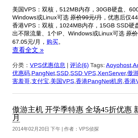
美国VPS：双核，512MB内存，30GB硬盘、60
Windows或Linux可选
原价99元/月
，优惠后仅44
香港VPS：双核，1024MB内存，15GB SSD硬盘、
出不限流量、1个IP、Windows或Linux可选
原价
67.05元/月，
购买
。
查看全文 »
分类：
VPS优惠信息
|
评论(6)
Tags:
Aoyohost
,
A
优惠码
,
PangNet
,
SSD
,
SSD VPS
,
XenServer
,
傲
害羞哥
,
支付宝
,
美国VPS
,
香港PangNet机房
,
香港
傲游主机 开学季特惠 全场45折优惠
月
2014年02月20日 下午 | 作者：VPS侦探