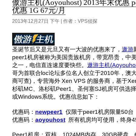
傲游主机(Aoyouhost) 2013年末优惠 
优惠 1G 67元/月
2013年12月27日 下午 | 作者：VPS侦探
圣诞节后又是元旦又有一大波的优惠来了，
遨游
peer1机房被称为美国贵族机房，带宽昂贵，中
之一，电信直连速度要快些。
遨游主机(Aoyouhos
哥为首联合loc论坛多位名人创立于2010年，澳
商可查)，专营海外 Xen VPS 的服务商，基于Xe
杉矶MC、洛杉矶Peer1、圣何塞SJ机房可供选择
或Windows系统。优惠信息如下：
优惠码：
newpeer1
仅限于peer1机房限量50
优惠码：
aoyouhost
所有机房均可使用，终身4
Peer1机房：双核，1024MB内存，30GB硬盘、