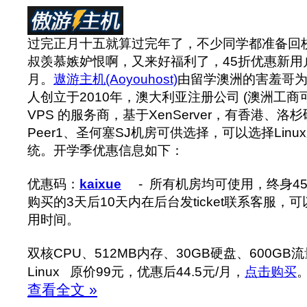
过完正月十五就算过完年了，不少同学都准备回
叔羡慕嫉妒恨啊，又来好福利了，45折优惠新用
月。
遨游主机(Aoyouhost)
由留学澳洲的害羞哥为
人创立于2010年，澳大利亚注册公司 (澳洲工商可
VPS 的服务商，基于XenServer，有香港、洛
Peer1、圣何塞SJ机房可供选择，可以选择Linux
统。开学季优惠信息如下：
优惠码：
kaixue
- 所有机房均可使用，终身4
购买的3天后10天内在后台发ticket联系客服
用时间。
双核CPU、512MB内存、30GB硬盘、600GB流
Linux 原价99元，优惠后44.5元/月，
点击购买
查看全文 »