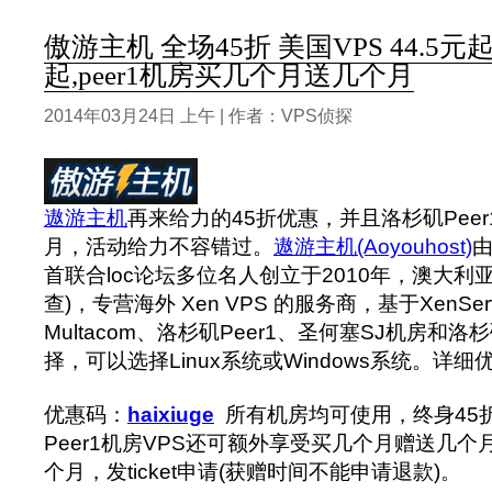
傲游主机 全场45折 美国VPS 44.5元起
起,peer1机房买几个月送几个月
2014年03月24日 上午 | 作者：VPS侦探
遨游主机
再来给力的45折优惠，并且洛杉矶Pee
月，活动给力不容错过。
遨游主机(Aoyouhost)
首联合loc论坛多位名人创立于2010年，澳大利
查)，专营海外 Xen VPS 的服务商，基于XenS
Multacom、洛杉矶Peer1、圣何塞SJ机房和
择，可以选择Linux系统或Windows系统。详
优惠码：
haixiuge
所有机房均可使用，终身45
Peer1机房VPS还可额外享受买几个月赠送几个
个月，发ticket申请(获赠时间不能申请退款)。