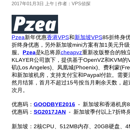
2017年01月3日 上午 | 作者：VPS侦探
Pzea
新年优惠
香港VPS
和
新加坡VPS
85折终身
折终身优惠，另外新加坡mini方案有加1美元升
服。
Pzea
是k总将原
cheapvz
重新改版整合的独
KLAYER公司旗下，提供基于OpenVZ和KVM
矶(Los Angeles)、凤凰城(Phoenix)、费利蒙(Fre
和新加坡机房，支持支付宝和Paypal付款。需
然月结算，首月不超过15号按当月剩余天数，超
次月。
优惠码：
GOODBYE2016
- 新加坡和香港机房
优惠码：
SG2017JAN
- 新加坡季付以上7折终
新加坡：2核CPU、512MB内存、20GB硬盘、4