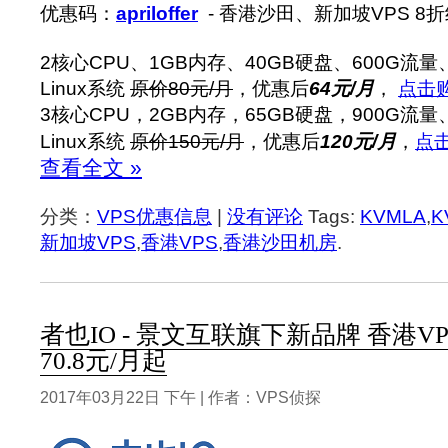
优惠码：
apriloffer
- 香港沙田、新加坡VPS 8
2核心CPU、1GB内存、40GB硬盘、600G流量、
Linux系统
原价80元/月
，优惠后
64元/月
，
点击
3核心CPU，2GB内存，65GB硬盘，900G流量、
Linux系统
原价150元/月
，优惠后
120元/月
，
点
查看全文 »
分类：
VPS优惠信息
|
没有评论
Tags:
KVMLA
,
K
新加坡VPS
,
香港VPS
,
香港沙田机房
.
者也IO - 景文互联旗下新品牌 香港VP
70.8元/月起
2017年03月22日 下午 | 作者：VPS侦探