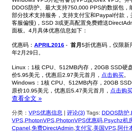
DDOS防护、最大支持750,000 PPS的数据
部分技术支持服务，支持支付宝和Paypal付款
客服偏慢)，SSD 3或更高配置免费赠送DirectAdmin/
面板。4月具体优惠信息如下：
优惠码：
APRIL2016
-
首月
5折优惠码，仅限新用
年2月29日。
Linux：1核 CPU、512MB内存，20GB SSD
价5.95美元，优惠后2.97美元首月，
点击购买
。
Windows：1核 CPU、512MB内存，20GB S
原价10.95美元，优惠后5.47美元首月，
点击购
查看全文 »
分类：
VPS优惠信息
|
评论(3)
Tags:
DDOS防护
,
VPS
,
PhotonVPS
,
PhotonVPS优惠码
,
Psychz机
Cpanel
,
免费DirectAdmin
,
支付宝
,
美国VPS
,
阿什