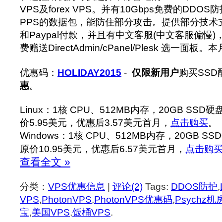
VPS及forex VPS。并有10Gbps免费的DDOS
PPS的数据包，能防住部分攻击。提供部分技术
和Paypal付款，并且有中文客服(中文客服偏慢)
费赠送DirectAdmin/cPanel/Plesk 选一
优惠码：
HOLIDAY2015
-
仅限新用户
购买SSD
惠
。
Linux：1核 CPU、512MB内存，20GB SSD
价5.95美元，优惠后3.57美元首月，
点击购买
。
Windows：1核 CPU、512MB内存，20GB S
原价10.95美元，优惠后6.57美元首月，
点击购
查看全文 »
分类：
VPS优惠信息
|
评论(2)
Tags:
DDOS防护
,
VPS
,
PhotonVPS
,
PhotonVPS优惠码
,
Psychz机
宝
,
美国VPS
,
饭桶VPS
.