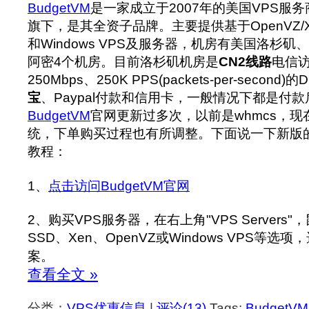
BudgetVM
是一家成立于2007年的美国VPS服务
旗下，是其全资子品牌。主要提供基于OpenVZ/Xen/
和Windows VPS及服务器，机房有美国洛杉
阿密4个机房。目前洛杉矶机房是
CN2线路
电信
250Mbps、250K PPS(packets-per-second
宝
、Paypal付款和信用卡，一般情况下都是付
BudgetVM
官网更新过多次，以前是whmcs，
统，下单购买过程也有所调整。下面说一下新版
教程：
1、
点击访问BudgetVM官网
2、购买VPS服务器，在右上角"VPS Servers
SSD、Xen、OpenVZ或Windows VPS等
案。
查看全文 »
分类：
VPS优惠信息
|
评论(13)
Tags:
BudgetVM