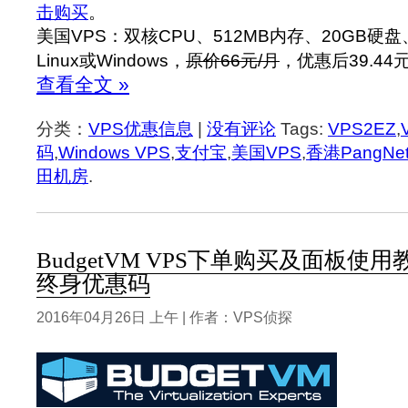
击购买
。
美国VPS：双核CPU、512MB内存、20GB硬盘
Linux或Windows，
原价66元/月
，优惠后39.44
查看全文 »
分类：
VPS优惠信息
|
没有评论
Tags:
VPS2EZ
,
码
,
Windows VPS
,
支付宝
,
美国VPS
,
香港PangNe
田机房
.
BudgetVM VPS下单购买及面板使
终身优惠码
2016年04月26日 上午 | 作者：VPS侦探